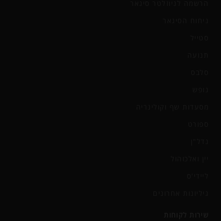
הרשמה לניוזלטר סיגאר
ניחוח הסיגאר
סטייל
תנועה
סלבס
נופש
מסעדות שף וקולינריה
ספורט
נדל"ן
יין ואלכוהול
ליידי'ס
גיליונות אחרונים
שירות לקוחות