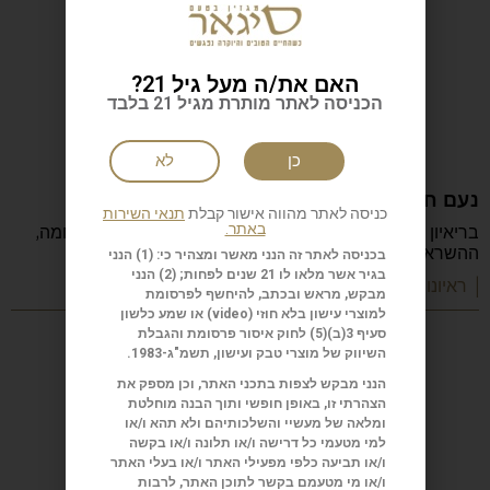
האם את/ה מעל גיל 21?
הכניסה לאתר מותרת מגיל 21 בלבד
כן
לא
נעם חורב: הכתיבה המשפחה והישראליות
כניסה לאתר מהווה אישור קבלת
תנאי השירות
באתר.
בריאיון מיוחד מספר נעם חורב על הכתיבה, ההורות, המלחמה,
ההשראה, הקריירה והדרך שהפכה אותו לאחד
בכניסה לאתר זה הנני מאשר ומצהיר כי: (1) הנני
בגיר אשר מלאו לו 21 שנים לפחות; (2) הנני
| ראיונות מעוררי השראה
מבקש, מראש ובכתב, להיחשף לפרסומת
למוצרי עישון בלא חוזי (
video
) או שמע כלשון
סעיף 3(ב)(5) לחוק איסור פרסומת והגבלת
השיווק של מוצרי טבק ועישון, תשמ"ג-1983.
הנני מבקש לצפות בתכני האתר, וכן מספק את
הצהרתי זו, באופן חופשי ותוך הבנה מוחלטת
ומלאה של מעשיי והשלכותיהם ולא תהא ו/או
למי מטעמי כל דרישה ו/או תלונה ו/או בקשה
ו/או תביעה כלפי מפעילי האתר ו/או בעלי האתר
ו/או מי מטעמם בקשר לתוכן האתר, לרבות