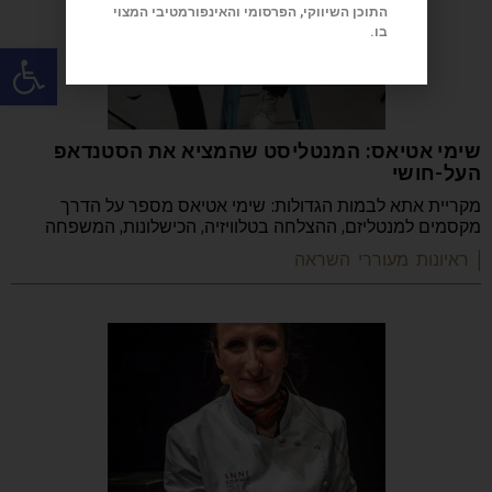
התוכן השיווקי, הפרסומי והאינפורמטיבי המצוי
בו.
פתח
שימי אטיאס: המנטליסט שהמציא את הסטנדאפ
העל-חושי
מקריית אתא לבמות הגדולות: שימי אטיאס מספר על הדרך
מקסמים למנטליזם, ההצלחה בטלוויזיה, הכישלונות, המשפחה
| ראיונות מעוררי השראה