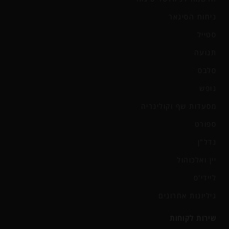
ניחוח הסיגאר
סטייל
תנועה
סלבס
נופש
מסעדות שף וקולינריה
ספורט
נדל"ן
יין ואלכוהול
ליידי'ס
גיליונות אחרונים
שירות לקוחות