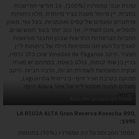
טהרת ענבי טמפרניו (100%), 16 חודשי התיישנות
בחבית. יין מיוחד משנת בציר מיוחדת. מלא ניחוחות
פרחוניים וטעמים של קסיס ואוכמניות. בעל גוף, מאוזן
להפליא, מוכן לשתייה, אך טוב יותר בעוד חמש שנים.
החביות הצרפתיות החדשות שבהן התבגר מורגשות
לאורך כל הטעימה ומוסיפות הילה של ניחוחות ליין
הצעיר. היקב Vinedos de Paganos שוכן בלב כרמיו,
בניין בן שתי קומות, בולט בשטח. במתחם יש מערה
ענקית המשמשת לשמירת חביות, הרבה חביות. היקב
ממוקם בקרבת העיר הימֵי-ביניימית Laguardia,
משלים תמונה פסטורלית של אזור Alava היפה
בריוחה.
מנהרת בקבוקים ביקב Rioja Alta
LA RIOJA ALTA Gran Reserva Kosecha 890,
:
1995
ממסך המבוסס על הזן טמפרניו (95%) בתוספת