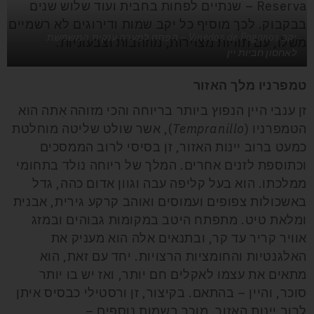
Reserva – שנתיים לפחות בחבית ועוד שלוש שנים
בבקבוק. לכך מוסיף כל יקב שמות ודירוגים לא רשמיים
יקב Vinedos de Paganos – הפתח למערה ענקית המשמשת
משלו, עם תוויות מצוירות, מוזהבות וצבעוניות.
לאחסון חביות יין
טמפרניו מלך האזור
זן ענבי היין הנפוץ ביותר בריוחה והכי מזוהה אִתה הוא
הטמפרניו (
Tempranillo
), אשר שולט שליטה מוחלטת
כמעט ברוב יינות האזור, זן בסיסי לרוב הממסכים
וכתוספת לזנים אחרים. המלך של ריוחה נולד בתחומי
ממלכתו. הוא בעל קליפה עבה וגוון אדום כהה, גדל
באשכולות צפופים ועמוסים ואוהב קרקע גירית, אבנית
ומלאת טיט. מתפתח היטב במקומות גבוהים ובמזג
אוויר קריר עד קר, ובתנאים אלה הוא מעניק את
האלגנטיות והחומציות הרצויות. יחד עם זאת, הוא
מתאים את עצמו לאקלים חם יותר, ואז יש בו יותר
סוכר, והיין – בהתאם. בקיצור, זן ורסטילי כבסיס איתן
לרוב יינות האזור. מוכר בשמות נוספים –