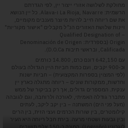
מחולקת לשלושה אזורי ייצור יין, לפי הגדרתם
הרשמית: La Rioja, Navarre ו-Alava. כל יין הנושא
את שם ריוחה חייב להיות מיוצר מענבים מקומיים,
ויינות שלושת האזורים הנ"ל מקבלים "אישור מקוריות"
– Qualified Designation of
Origin (בספרדית: Denominación de Origen
Calificada, ובראשי תיבות D.O.Ca).
עם 642,150 דונם כרם, 14.800 כורמים
וכ-900 יקבים, ועם כמות חביות היין הגדולה בעולם
(לפי המצוין בספרות המקצועית) – חביות ישנות
וחדשות, ממקורות שונים – ריוחה מתגלה כארץ יין
ענקית. המספרים גדולים, אך רק בביקור של ממש
מתברר גודלה האמיתי, לאורכה ולרוחבה, וגם לגובהה
(מעל פני הים) המשתנה – בין יקב ליקב, לעתים
קילומטרים, בין שורות הכרמים ועצי הזית, בין הרים
ובין גבעות ושטחי מרעה. בירת חבל ריוחה היא העיר
לוגרוניו (Logroño), המונה כ-150 אלף תושבים