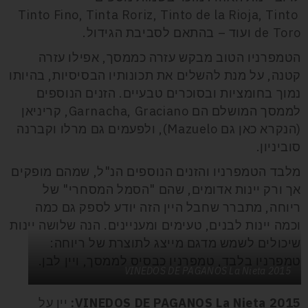
Tinto Fino, Tinta Roriz, Tinto de la Rioja, Tinto
de Toro ועוד – בהתאם לסביבת הגידול.
הטמפרניו הטוב מבקש עזרה כממסך, אפילו עזרה
קטנה, על מנת להשלים את תכונותיו הבסיסיות, בהיותו
נמוך בחומציות ובסוכרים טבעיים. הזנים הנוספים
לממסך המושלם הם Garnacha, Graciano, קריניאן
(הנקרא כאן גם Mazuelo), ולפעמים גם מרלו וקברנה
סוביניון.
מלבד הטמפרניו והזנים הנוספים הנ"ל, שמהם מופקים
אך ורק יינות אדומים, שהם "הסמל המסחרי" של
ריוחה, מתברר שחבל היין הזה יודע לספק גם כמה
וכמה יינות לבנים, טעימים ומעניינים. הנה שלושה יינות
שיכולים לשמש מדגם מייצג לתוצרת של ריוחה:
טמפרניו בלבד, טמפרניו כבסיס לממסך, ויין לבן.
VINEDOS DE PAGANOS La Nieta 2015
VINEDOS DE PAGANOS La Nieta 2015
:
יין על