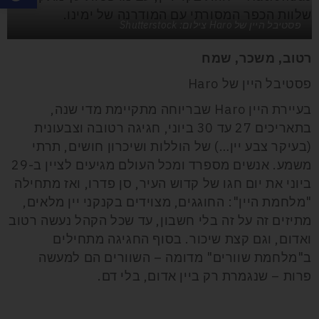
שלוות הכפר המסורתי עם המודרנה של ימינו.
פסטיבל היין של Haro צילום: Shutterstock
רטוב, משכר, שמח
פסטיבל היין של Haro
בעיירת היין Haro שבריוחה מתקיימת מדי שנה,
בתאריכים 27 עד 30 ביוני, חגיגה רטובה וצבעונית
(בעיקר צבע יין…) של הוללות ושיכרון חושים, תרתי
משמע. אנשים מספרד ומכל העולם מגיעים לציין ב-29
ביוני את יום חגו של קדוש העיר, סן פדרו, ואז מתחילה
"מלחמת היין": החוגגים, מצוידים בקנקני יין מלאים,
מתיזים זה על זה בלי חשבון, עד שכל הקהל נעשה רטוב
ואדום, וגם קצת שיכור. בסוף החגיגה מתחילים
ב"מלחמת שוורים" מדומה – השוורים הם למעשה
פרות – שנגמרת רק ביין אדום, בלי דם.