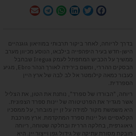
בדרך לריוחה, לאחר ביקור תרבותי במוזיאון גוגנהיים
הישן-חדש בעיר היפהפייה בילבאו, הנוסע מכיוון מערב
ממשיך על הכביש המתפתל לעמק Iregua שבחבל
הבסקים ההררי, ומשם בירידה לאורך הנהר Ebro, מגיע
כעבור כמאה קילומטר אל לב לִבה של ארץ היין
הספרדית.
ריוחה, "הבורדו של ספרד", נותנת את הטון, את הצליל
אשר מגדיר את הפרטיטורה של יינות ספרד הצפונית.
היא משמשת מקור למידה על זן יין מובחר, על ממסכיו
הקלאסיים ועל יינות ספרד המתקדמת. ארץ מורכבת
גיאוגרפית, בחלקה הררית ובחלקה שטוחה, ריוחה
חובקת מסורת עתיקה של גידול גפן וייצור יין. היא