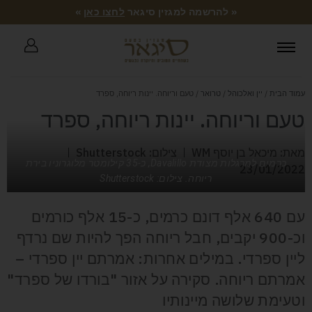
« להרשמה למגזין סיגאר
לחצו כאן
»
עמוד הבית
/
יין ואלכוהל
/
טרואר
/ טעם וריוחה. יינות ריוחה, ספרד
טעם וריוחה. יינות ריוחה, ספרד
מאת: מיכאל בן יוסף WM
צילום: Shutterstock
כרמים למרגלות מצודת Davalillo, כ-35 קילומטר מלוגרוניו בירת
23/01/2022
ריוחה. צילום: Shutterstock
עם 640 אלף דונם כרמים, כ-15 אלף כורמים
וכ-900 יקבים, חבל ריוחה הפך להיות שם נרדף
ליין ספרדי. במילים אחרות: אמרתם יין ספרדי –
אמרתם ריוחה. סקירה על אזור "בורדו של ספרד"
וטעימת שלושה מיינותיו