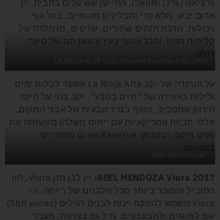
גרציאנו (3%) ומזואֶלו, התיישן שש שנים בחבית. יין
אדום יבש, מלא פרי ותבלינים מקומיים, בעל גוף
ויכולות. הרבה תותים שחורים, שזיפים, מרמלדה של
קליפות תפוז, והכל עטוף בעץ ובעשן חם של סיגר
דולק.
LA RIOJA ALTA Gran Reserva Kosecha 890, 1995
על הוֶרנדה של יקב La Rioja Alta אפשר לבלות ימים
ולילות באווירה של "חיים בטבע". יקב בנוי על היופי
הירוק שמסביב, עטוף בגדר טבעית של אבני המקום.
אלפי חביות אמריקאיות עם ייחוס משלהן מקשטות את
פנים היקב, ובקבוקי Gran Reserva מסודרים
במנהרה.
יקב Abel Mendoza
ABEL MENDOZA Viura 2017
:
יין לבן מזן Viura, הזן
המוביל והמוכר ביותר מכל הלבנים של ריוחה. ה-
Viura משמש להפקת יינות לבנים רגילים (Still wines)
וגם למוגזים ולמבעבעים. גדל גם בצרפת, מעבר