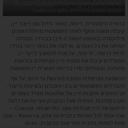
נוף שדות וכרמים ממצודת San Vicente de la Sonsierra, כ-35
ומשמשת מרכז ייצור יינות החבל.
קילומטר מלוגרוניו בירת ריוחה. צילום: Shutterstock
בראייה היסטורית, ריוחה, כאזור גידול גפן וייצור יין,
קיבלה משנה תוקף לאחר התפשטות מחלת הגפנים
פילוקסרה (באמצע המאה ה-19) בבורדו. המחלה
המיתה את כל הגפנים, ואילצה את כורמי ויינני בורדו
לרדת דרומה, לריוחה, על מנת להמשיך לייצר יין.
הספרדים קיבלו את מומחי היין הצרפתים בזרועות
פתוחות, ובעזרתם יסדו בריוחה תעשיית יין משגשגת.
ההשפעה הצרפתית הטובה מורגשת עד היום, על אף
ההבדלים המשמעותיים בזני הענבים ובשיטות הייצור,
אך החוקים ותקנות היין של שלטונות ספרד נשמרים
כאן בקפדנות. התווית שעל הבקבוק מציינת את דרגת
הייחוס של היין מבחינת משך התיישנותו: Crianza –
שנה אחת לכל הפחות בחבית עץ אלון; Reserva – שנה
אחת לפחות בחבית ועוד שנה בבקבוק; Gran