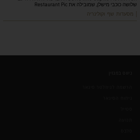
שלושה כוכבי מישלן, שמובילה את Restaurant Pic
| מסעדות שף וקולינריה
ניווט במגזין
הרשמה לניוזלטר סיגאר
ניחוח הסיגאר
סטייל
תנועה
סלבס