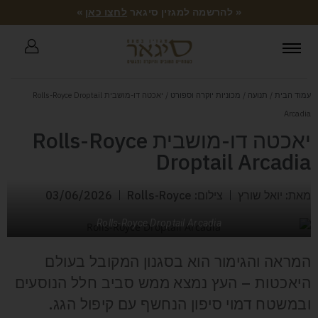
« להרשמה למגזין סיגאר
לחצו כאן
»
עמוד הבית
/
תנועה
/
מכוניות יוקרה וספורט
/ יאכטה דו-מושבית Rolls-Royce Droptail
Arcadia
יאכטה דו-מושבית Rolls-Royce
Droptail Arcadia
מאת: יואל שורץ
צילום: Rolls-Royce
03/06/2026
Rolls-Royce Droptail Arcadia
המראה והגימור הוא בסגנון המקובל בעולם
היאכטות – העץ נמצא ממש סביב חלל הנוסעים
ובמשטח דמוי סיפון הנחשף עם קיפול הגג.