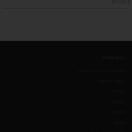
| סיגרים
ניווט במגזין
הרשמה לניוזלטר סיגאר
ניחוח הסיגאר
סטייל
תנועה
סלבס
נופש