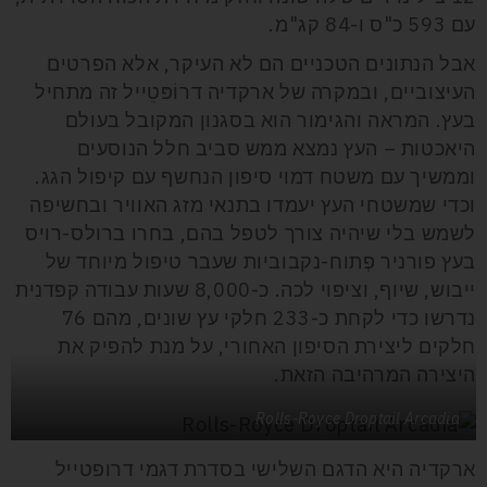
עם 593 כ"ס ו-84 קג"מ.
אבל הנתונים הטכניים הם לא העיקר, אלא הפרטים
העיצוביים, ובמקרה של ארקדיה דרוֹפּטֵייל זה מתחיל
בעץ. המראה והגימור הוא בסגנון המקובל בעולם
היאכטות – העץ נמצא ממש סביב חלל הנוסעים
וממשיך עם משטח דמוי סיפון הנחשף עם קיפול הגג.
וכדי שמשטחי העץ יעמדו בתנאי מזג האוויר ובחשיפה
לשמש בלי שיהיה צורך לטפל בהם, בחרו ברולס-רויס
בעץ פורניר פְתוח-נקבוביות שעבר טיפול מיוחד של
ייבוש, שיוף, וציפוי לכה. כ-8,000 שעות עבודה קפדנית
נדרשו כדי לקחת כ-233 חלקי עץ שונים, מהם 76
חלקים ליצירת הסיפון האחורי, על מנת להפיק את
היצירה המרהיבה הזאת.
Rolls-Royce Droptail Arcadia
ארקדיה היא הדגם השלישי בסדרת דגמי דרופטייל