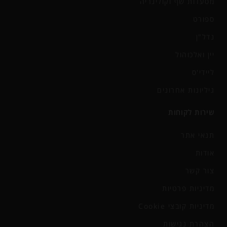
מסעדות שף וקולינריה
ספורט
נדל"ן
יין ואלכוהול
ליידי'ס
גיליונות אחרונים
שירות לקוחות
תנאי אתר
אודות
צור קשר
מדיניות פרטיות
מדיניות קובצי Cookie
הצהרת נגישות