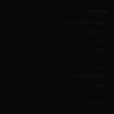
ניווט במגזין
הרשמה לניוזלטר סיגאר
ניחוח הסיגאר
סטייל
תנועה
סלבס
נופש
מסעדות שף וקולינריה
ספורט
נדל"ן
יין ואלכוהול
ליידי'ס