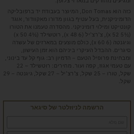
ומגיעים מהודקים במארזי צלופן.
כזה הוא Don Tomas, המיוצר בעבודת יד ברפובליקה
הדומיניקנית, בעל עטיף בגוון מדורו מאקוודור, אוגד
קונטיקט ומילוי דומיניקני. מהסדרה טעמנו את הטורו
(½5 x 52), צ'רצ'יל (6 x 48), רוטשילד (½4 x 50)
וגיגנטה (6 x 60), כולם מוצעים במארזים של עשרה
סיגרים. ההבדל העיקרי ביניהם הוא זמן העישון,
ומבחינת פרופיל הטעם – הדמיון רב: גוף קל עד בינוני,
עם טעמי אגוז, קפה ועור. מחירים: רוטשילד – 22
שקל, טורו – 25 שקל, צ'רצ'יל – 27 שקל, גיגנטה – 29
שקל.
הרשמה לניוזלטר של סיגאר