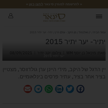
« להרשמה למגזין סיגאר
לחצו כאן
»
עמוד הבית
/
יין ואלכוהל
/
מן היקב - עולם היין
/ יתיר- יער יתיר 2015
יתיר- יער יתיר 2015
מאת: מיכאל בן יוסף WM
צילום: יקב יתיר
08/09/2021
יער יתיר 2015
יין הדגל של היקב, מידי היינן ערן גולדווסר, מצטיין
בציר אחר בציר, עתיר פרסים בינלאומיים.