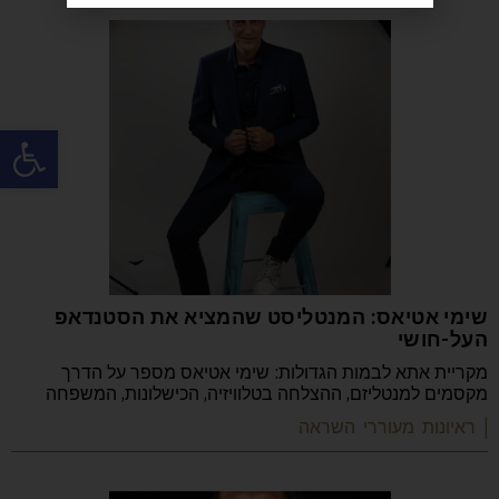
פתח
שימי אטיאס: המנטליסט שהמציא את הסטנדאפ
העל-חושי
מקריית אתא לבמות הגדולות: שימי אטיאס מספר על הדרך
מקסמים למנטליזם, ההצלחה בטלוויזיה, הכישלונות, המשפחה
| ראיונות מעוררי השראה