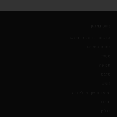
ניווט במגזין
הרשמה לניוזלטר סיגאר
ניחוח הסיגאר
סטייל
תנועה
סלבס
נופש
מסעדות שף וקולינריה
ספורט
נדל"ן