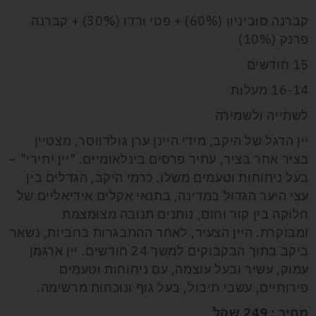
קברנה סוביניון (60%) + פטי ורדו (30%) + קברנה
פרנק (10%)
15 חודשים
16-14 מעלות
לשתייה ולשמירה
יין הדגל של היקב, מידי היינן ערן גולדווסר, מצטיין
בציר אחר בציר, עתיר פרסים בינלאומיים. "יין יתירי" –
בעל ניחוחות וטעמים משלו. כרמי היקב, הגדלים בין
עצי היער הגדול במדינה, בתנאי אקלים אידיאליים של
חלוקה בין קור וחום, נותנים תנובה מצומצמת
ומבוקרת. היין הצעיר, לאחר ההתבגרות בחביות, נשאר
ביקב בתוך הבקבוקים למשך 24 חודשים. יין ארגמן
עמוק, עשיר ובעל עוצמה, עם ניחוחות וטעמים
פירותיים, עשבי תיבול, בעל גוף ונוכחות מרשימה.
מחיר : 249 שקל