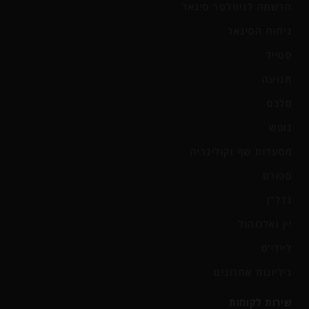
הרשמה לניוזלטר סיגאר
ניחוח הסיגאר
סטייל
תנועה
סלבס
נופש
מסעדות שף וקולינריה
ספורט
נדל"ן
יין ואלכוהול
ליידי'ס
גיליונות אחרונים
שירות לקוחות