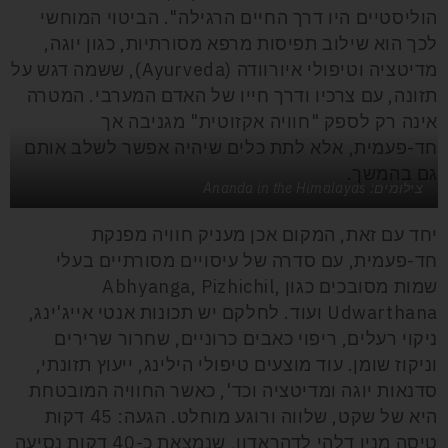
הוליסטיים היו דרך החיים הרגילה". הביטוי המוחשי
לכך הוא שילוב תפיסות מרפא מסורתיות, כגון יוגה,
מדיטציה וטיפולי איורוודה (Ayurveda), ששמה דגש על
תזונה, עם צרכיו ודרך חייו של האדם המערבי. המטרה
אינה רק לספק "חוויה אקזוטית" מגניבה אך
חד-פעמית, אלא לתת כלים שיהיה אפשר לשלב אותם
גם בהמשך.
צילומים: Ananda in the Himalayas
יחד עם זאת, המקום אכן מעניק חוויה מפנקת
חד-פעמית, עם סדרה של עיסויים מסורתיים בעלי
שמות מסובכים כגון Abhyanga, Pizhichil,
Udwarthana ועוד. לחלקם יש תכונות אנטי אייג'ינג,
ניקוי רעלים, ריפוי כאבים כרוניים, שחרור שרירים
וניקוז שומן. עוד מוצעים טיפולי הילינג, ייעוץ תזונתי,
סדנאות יוגה ומדיטציה וכד', כאשר החוויה המובטחת
היא של שקט, שלווה ורוגע מוחלט. הגעה: 45 דקות
טיסה מניו דלהי לדהראדון, שנמצאת כ-40 דקות נסיעה