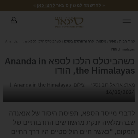
« להרשמה למגזין סיגאר
לחצו כאן
»
עמוד הבית
/
נופש
/
מלונות יוקרה וריזורטים בעולם
/ כשהביטלס הלכו לספא Ananda in the
Himalayas, הודו
כשהביטלס הלכו לספא Ananda in
the Himalayas, הודו
מאת: אריאל רובינסקי
צילום: Ananda in the Himalayas
16/05/2024
לדברי מייסד הספא, תפיסת היסוד של אנאנדה
שבהימלאיה יונקת מהשורשים התרבותיים של
המקום, "כאשר חיים הוליסטיים היו דרך החיים