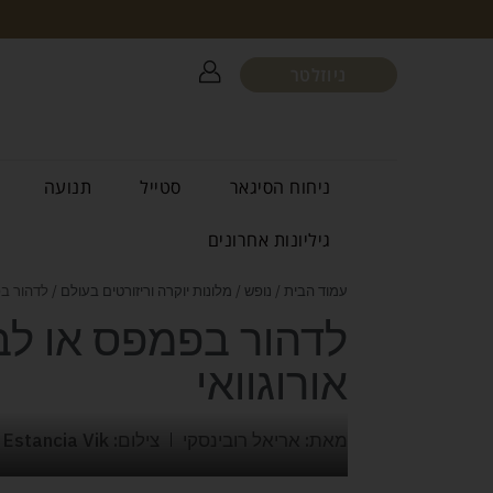
ניוזלטר
ניחוח הסיגאר
סטייל
תנועה
גיליונות אחרונים
עמוד הבית
/
נופש
/
מלונות יוקרה וריזורטים בעולם
/ לדהור בפמפס או
אורוגוואי
מאת: אריאל רובינסקי
צילום: Estancia Vik