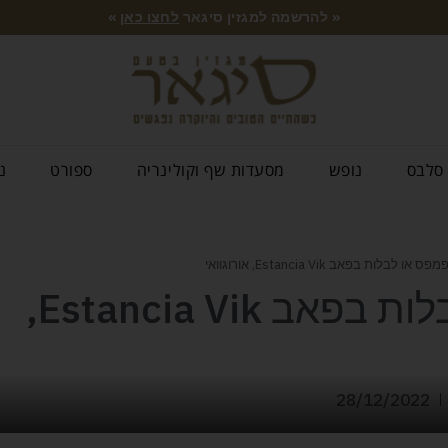
« להרשמה למגזין סיגאר
לחצו כאן
»
סלבס
נופש
מסעדות שף וקולינריה
ספורט
נ
 לבלות בפאב Estancia Vik, אורוגוואי
לדהור בפמפס או לבלות בפאב Estancia Vik,
28/12/2022