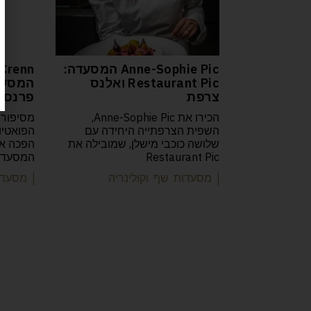
Anne-Sophie Pic המסעדה:
Crenn
Restaurant Pic ואלנס
צרפת
פרנסיס
הכירו את Anne-Sophie Pic,
מסיפורה
השפית הצרפתייה היחידה עם
שלושה כוכבי מישלן, שמובילה את
Restaurant Pic
המסעדות
| מסעדות שף וקולינריה
| מסעדו