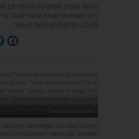
החוו
ניתן לשחק או לקחת שיעורים על גבי 
גדולה, מתקן ספא משודרג ועוד.
אסטנסיה ויק באורוגוואי מוגדרת כ"נקודת
גדול עם גגות רעפים, המחובר באכסדראות
צבוע בלבן. הסוויטות מרווחות מאוד, ו
בולטות באמנות של המאה העשרים כגון מו
Estancia Vik, אורוגוואי
המבנה נמצא בלב הפַּמפַּס של אורוגוואי
ולסוסים. ואכן אפשר לצאת לטיולי רכיבה