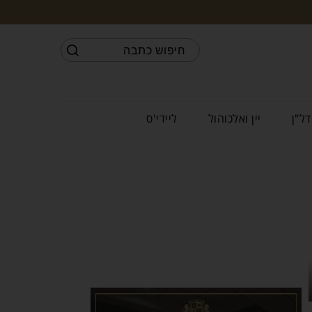
דל"ן
יין ואלכוהול
ליידי'ס