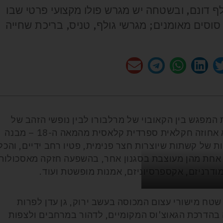
ה עצמה משתרעת על פני 15 אלף דונם, ובשטחה יש מגרש פולו מקצועי פרטי שבו
סוסים מאומנים; מגרשי גולף, טניס, בריכת שחייה
 המפגש בין הקאובוי של מרלבורו לבין נופשי הזהב של
הריביירה הצרפתית ואיביזה". המקום הוא אחוזה חקלאית ספרדית קלאסית מהמאה ה-18 – מבנה
 של קשתות שיוצרות חצר פנימית, פטיו רחב ידיים, והכל
כל אחת מהן מעוצבת בסגנון אחר, בהשפעה חזקה מאסכולות
דרניזם, אקספרסיוניזם, אמנות מופשטת ועוד.
, שטח מישורי עצום המכוסה בעשב ירוק, גן עדן לפרות
 בהדרכת הגאוצ'וס המקומיים, לדהור במרחבים ולצפות