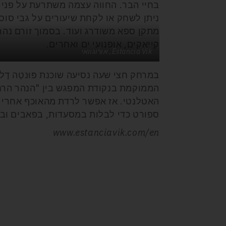
ניתן לשחק או לקחת שיעורים על גבי סוסי
מתקן ספא משודרג ועוד. בסמוך זורם נהר
קייאקים, אופנועי ים ואחרים.
Estancia Vik, אורוגוואי
במרחק חצי שעה נסיעה שוכנת פּוּנטַה דֶל
הממוקמת בנקודת המפגש בין "הנהר הרחב ביו
האטלנטי. אז אפשר לרדת מהאוכף אחרי 
ספורט כדי לבלות במסעדות, בפאבים ובמ
www.estanciavik.com/en