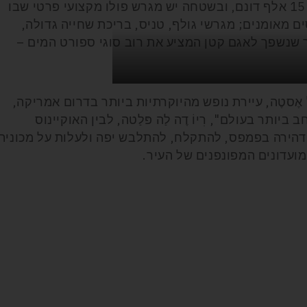
בחיי הבר. החווה עצמה משתרעת על פני 15 אלף דונם, ובשטחה יש מגרש פולו מקצועי פרטי שבו
ם מאומנים; מגרשי גולף, טניס, בריכת שחייה גדולה,
 שנשפך לאגם קטן המציע את רוב סוגי ספורט המים –
 אֶסטֶה, עיירת נופש מהיוקרתיות ביותר בדרום אמריקה,
תר בעולם", רִיוֹ דֶה לַה פּלַטה, לבין האוקיינוס
דהירה בפמפס, להתקלח, להתלבש יפה ולעלות על מכונית
ועדונים המפונפנים של העיר.