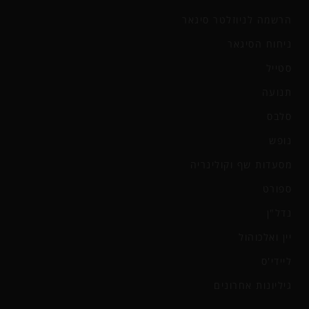
הרשמה לניוזלטר סיגאר
ניחוח הסיגאר
סטייל
תנועה
סלבס
נופש
מסעדות שף וקולינריה
ספורט
נדל"ן
יין ואלכוהול
ליידי'ס
גיליונות אחרונים