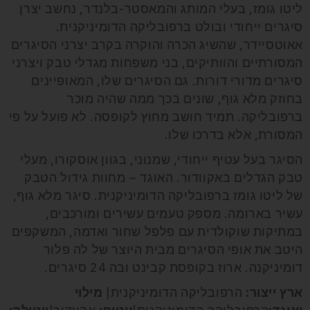
ליטו גומז, בעלי המותג והמאסטר-בלנדר, נחשב יצרן
סיגרים ייחודי ובולט ברפובליקה הדומיניקנית.
אאוטסיידר, שהשיג הכרה והוקרה בקרב יצרני הסיגרים
המסורתיים והוותיקים, בני משפחות מגדלי טבק ויצרני
סיגרים מדורי דורות. גם הסיגרים שלו, המאופיינים
בחוזק מלא גוף, שונים בכך ממה שהיה מוכר
ברפובליקה. תמיד חושב מחוץ לקופסה. לא פועל על פי
המסורת, אלא בדרכו שלו.
הסיגר בעל עטיף ייחודי, שמנוני, בגוון אוסקורו, מעלי
טבק הגדלים באקוודור. האוגד – מחוות גידול הטבק
של ליטו גומז ברפובליקה הדומיניקנית. סיגר מלא גוף,
עשיר בארומה. מספק טעמים עשירים ומורכבים,
במתיקות שוקולדית עם פלפל שחור ואדמה, המשקפים
היטב את אופי הסיגרים מבית היוצר של לה פלור
דומיניקנה. ארוז בקופסת קבינט ובה 24 סיגרים.
ארץ ייצור:
הרפובליקה הדומיניקנית|
מילוי