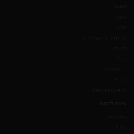
תנועה
סלבס
נופש
מסעדות שף וקולינריה
ספורט
נדל"ן
יין ואלכוהול
ליידי'ס
גיליונות אחרונים
שירות לקוחות
תנאי אתר
אודות