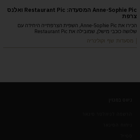
Anne-Sophie Pic המסעדה: Restaurant Pic ואלנס
צרפת
הכירו את Anne-Sophie Pic, השפית הצרפתייה היחידה עם
שלושה כוכבי מישלן, שמובילה את Restaurant Pic
| מסעדות שף וקולינריה
ניווט במגזין
הרשמה לניוזלטר סיגאר
ניחוח הסיגאר
סטייל