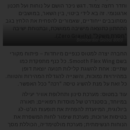
וחדר רחצה צמוד. דגש ניכר הושם על נוחות ועל תכנון
ארגונומי. זה בא לידי ביטוי, בין השאר, במושבים
מסתובבים ייחודיים, שאמורים להפחית את הלחץ בגב
התחתון כתוצאה מישיבה ממושכת, ובתנוחת ישיבה
"חסרת משקל" (Zero Gravity).
Bombardier Global 8000
החברה יצרה למטוס כנפיים מיוחדות – פיתוח מקורי
בשם Smooth Flex Wing. כל כנף מתפקדת כמו
שתיים: אחת להשגת קלילות תנועה יוצאת דופן
במהירויות נמוכות, והשנייה להגדלת המהירות והטווח.
כל זאת על מנת להשיג טיסה "רכה" ככל האפשר.
עוד במטוס: מערכת סינון ותחלופת אוויר יעילה
במיוחד, בסטנדרט של מוסדות רפואיים; תאורה
ביולוגית, המיועדת להפחית את תופעות הג'ט-לג
בטיסות ארוכות; מערכת שימור לחות המשפרת את
הנוחות הנשימתית; מערכת מולטימדיה, הכוללת מסך