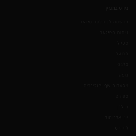
ניווט במגזין
הרשמה לניוזלטר סיגאר
ניחוח הסיגאר
סטייל
תנועה
סלבס
נופש
מסעדות שף וקולינריה
ספורט
נדל"ן
יין ואלכוהול
ליידי'ס