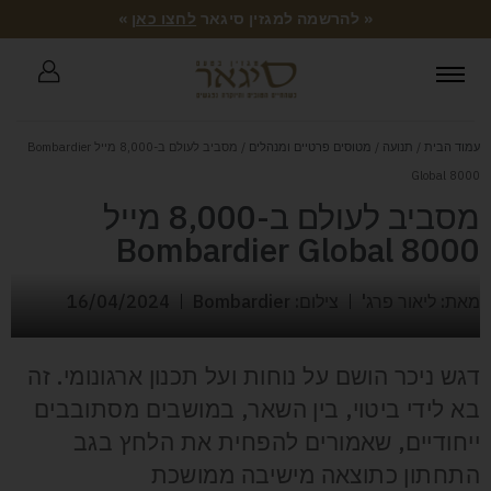
« להרשמה למגזין סיגאר
לחצו כאן
»
עמוד הבית
/
תנועה
/
מטוסים פרטיים ומנהלים
/ מסביב לעולם ב-8,000 מייל Bombardier
Global 8000
מסביב לעולם ב-8,000 מייל
Bombardier Global 8000
מאת: ליאור פרג'
צילום: Bombardier
16/04/2024
דגש ניכר הושם על נוחות ועל תכנון ארגונומי. זה
בא לידי ביטוי, בין השאר, במושבים מסתובבים
ייחודיים, שאמורים להפחית את הלחץ בגב
התחתון כתוצאה מישיבה ממושכת