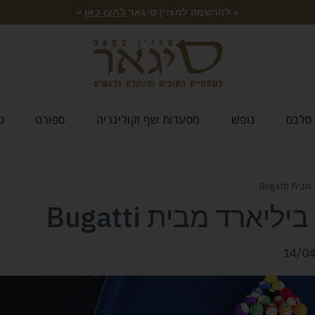
« להרשמה למגזין סיגאר
לחצו כאן
»
סלבס
נופש
מסעדות שף וקולינריה
ספורט
נ
Bugatti
ארד מבית Bugatti
14/0