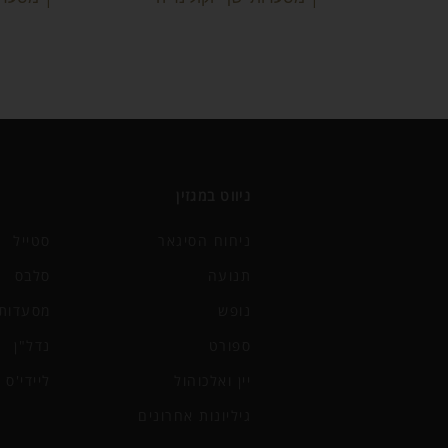
ניווט במגזין
ניחוח הסיגאר
סטייל
תנועה
סלבס
נופש
מסעדות 
ספורט
נדל"ן
יין ואלכוהול
ליידי'ס
גיליונות אחרונים