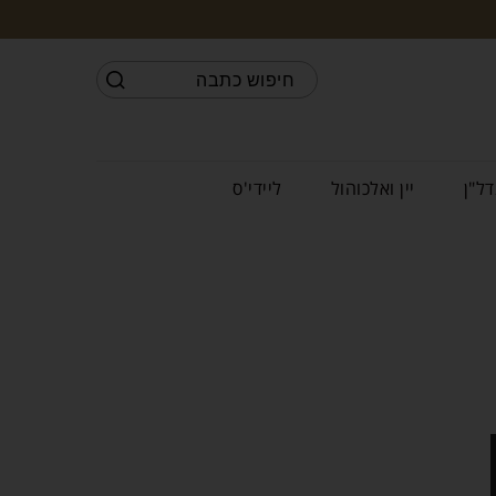
דל"ן
יין ואלכוהול
ליידי'ס