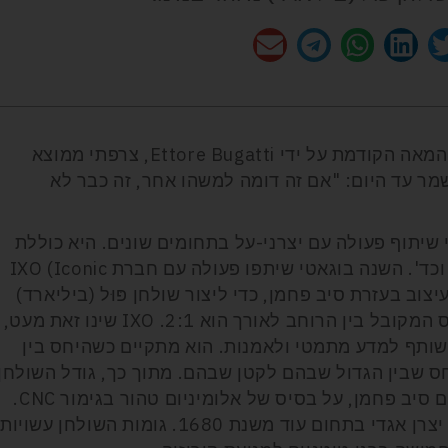
מותג מכוניות העל בוגאטי נוסד בתחילת המאה הקודמת על ידי Ettore Bugatti, צרפתי ממוצא
מר עד היום: "אם זה דומה למשהו אחר, זה כבר לא
שיתוף פעולה עם יצרני-על בתחומים שונים. היא כוללת
שעונים, פרטי לבוש, יין, שמפניה, כספות וכד'. השנה בוגאטי שיתפו פעולה עם חברת IXO (Iconic
תמחה בעיצוב בעזרת סיב פחמן, כדי ליצור שולחן פּוּל (ביליארד)
מיוחד במינו. בשולחן פול סטנדרטי, היחס המקובל בין הרוחב לאורך הוא 2:1. IXO שינו זאת מעט,
שותף למדע מתמטי ולאמנות. הוא מתקיים כשהיחס בין
ס שבין הגדול שבהם לקטן שבהם. מתוך כך, גודל השולחן
הזה הוא "64 x "114. חלקיו החיצוניים הם סיב פחמן, על בסיס של אלומיניום טהור בגימור CNC.
בד השולחן הוא Iwan Simonis 860, של יצרן אגדי בתחום עוד משנת 1680. גומות השולחן עשויות