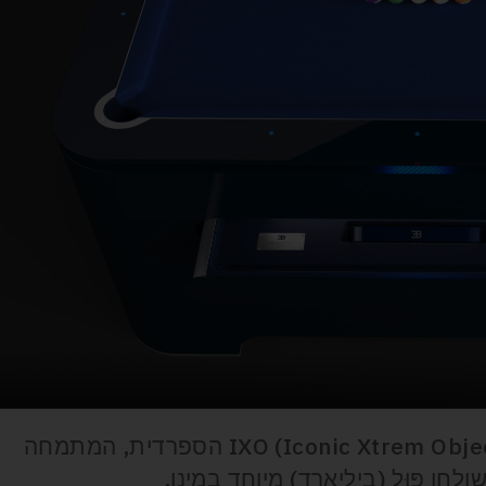
בוגאטי שיתפו פעולה עם חברת IXO (Iconic Xtrem Objects) הספרדית, המתמחה
לחן פּוּל (ביליארד) מיוחד במינו.