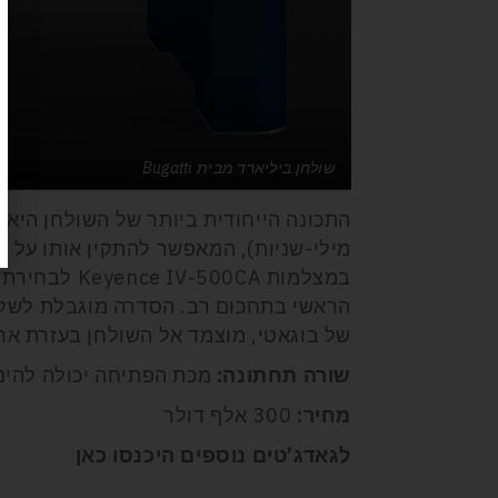
שולחן ביליארד מבית Bugatti
התכונה הייחודית ביותר של השולחן היא מנ
מילי-שניות), המאפשר להתקין אותו על י
במצלמות 00CA
הראשי בתחכום רב. הסדרה מוגבלת לשלו
של בוגאטי, מוצמד אל השולחן בעזרת ארב
שורה תחתונה:
מכת הפתיחה יכולה להינת
מחיר:
300 אלף דולר
לגאדג’טים נוספים היכנסו כאן