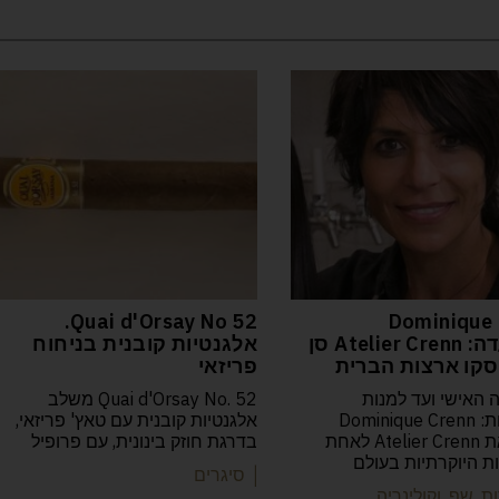
52 Quai d'Orsay No.
Dominique 
המסעדה: Atelier Crenn סן
אלגנטיות קובנית בניחוח
קו ארצות הברית
פריזאי
 האישי ועד למנות
Quai d'Orsay No. 52 משלב
הפואטיות: Dominique Crenn
אלגנטיות קובנית עם טאץ' פריזאי,
הפכה את Atelier Crenn לאחת
בדרגת חוזק בינונית, עם פרופיל
 היוקרתיות בעולם
| סיגרים
ת שף וקולינריה