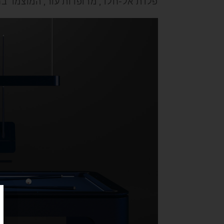
פלדת אל-חלד, מרופדות עור, המוצמד בחמ