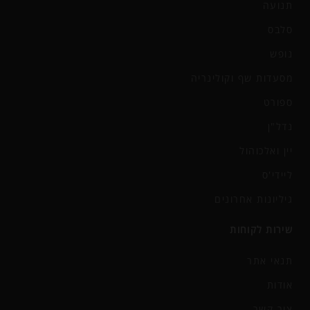
תנועה
סלבס
נופש
מסעדות שף וקולינריה
ספורט
נדל"ן
יין ואלכוהול
ליידי'ס
גיליונות אחרונים
שירות לקוחות
תנאי אתר
אודות
צור קשר