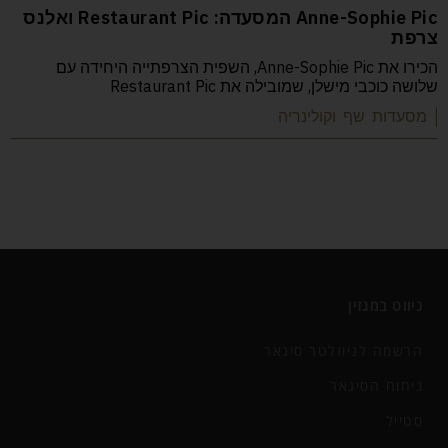
Anne-Sophie Pic המסעדה: Restaurant Pic ואלנס
צרפת
הכירו את Anne-Sophie Pic, השפית הצרפתייה היחידה עם
שלושה כוכבי מישלן, שמובילה את Restaurant Pic
| מסעדות שף וקולינריה
ניווט במגזין
הרשמה לניוזלטר סיגאר
ניחוח הסיגאר
סטייל