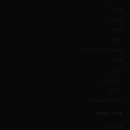
סטייל
תנועה
סלבס
נופש
מסעדות שף וקולינריה
ספורט
נדל"ן
יין ואלכוהול
ליידי'ס
גיליונות אחרונים
שירות לקוחות
תנאי אתר