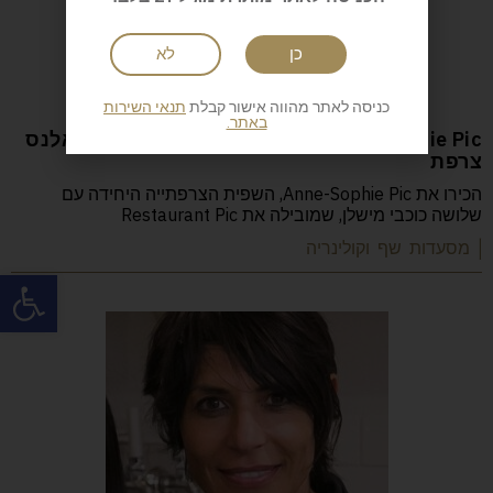
כן
לא
כניסה לאתר מהווה אישור קבלת
תנאי השירות
באתר.
Anne-Sophie Pic המסעדה: Restaurant Pic ואלנס
צרפת
הכירו את Anne-Sophie Pic, השפית הצרפתייה היחידה עם
שלושה כוכבי מישלן, שמובילה את Restaurant Pic
| מסעדות שף וקולינריה
פתח