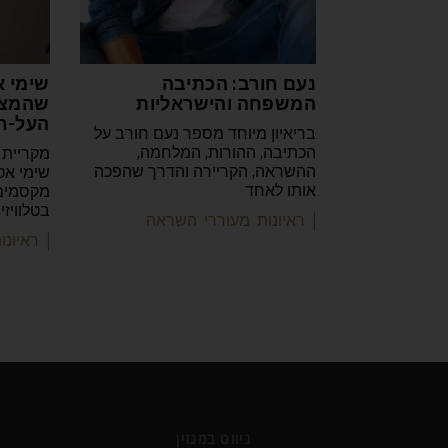
נעם חורב: הכתיבה
שימי א
המשפחה והישראליות
שהמצי
העל-ח
בריאיון מיוחד מספר נעם חורב על
הכתיבה, ההורות, המלחמה,
מקריית 
ההשראה, הקריירה והדרך שהפכה
שימי אט
אותו לאחד
מקסמים 
בטלוויז
| ראיונות מעוררי השראה
| ראיונ
ניווט במגזין