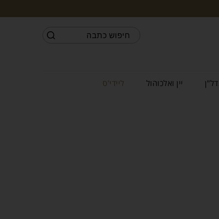
דל"ן
יין ואלכוהול
ליידי'ס