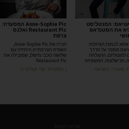
טיאס: המנטליסט
Anne-Sophie Pic המסעדה:
א את הסטנדאפ
Restaurant Pic ואלנס
ושי
צרפת
אתא לבמות הגדולות:
הכירו את Anne-Sophie Pic,
יאס מספר על הדרך
השפית הצרפתייה היחידה עם
למנטליזם, ההצלחה
שלושה כוכבי מישלן, שמובילה את
יה, הכישלונות, המשפחה
Restaurant Pic
ות מעוררי השראה
| מסעדות שף וקולינריה
שירות לקוחות