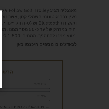
מאנגליה מגיע
X9 Follow Golf Trolley
–
מעין רכב אוטונומי חשמלי קטן, אשר נוס
תקשורת
Bluetooth
ושלט-רחוק ייעודי ב
יהיה במרחק של עד כ-
ומונע ממנו להתהפך. המחיר: 1,500 ליש"ט.
לגאדג’טים נוספים היכנסו כאן
הרשמה 
אני מאשר/ת את
מדיניות הפרטי