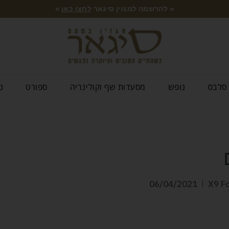
« להרשמה למגזין סיגאר
לחצו כאן
»
סלבס
נופש
מסעדות שף וקולינריה
ספורט
נ
06/04/2021