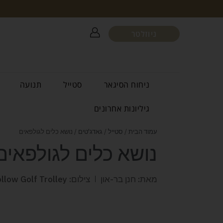
ניוזלטר
ניחוח הסיגאר
סטייל
תנועה
גיליונות אחרונים
עמוד הבית
/
סטייל
/
גאדג'טים
/ נושא כלים לגולפאים
נושא כלים לגולפאים
מאת: חנן בר-און
צילום: X9 Follow Golf Trolley