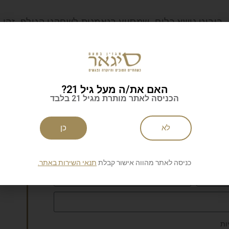
 רובוט נושא כלים, שמסייע בנאמנות לשחקני הגולף. זהו
ע בעקבות השחקן ללא צורך בתפעול ובהכוונה. כל זמן שיש
כיסו של השחקן, ה-
X9
יהיה בסביבתו. ניתן לקבוע שהוא
50 מטר ממנו. מנגנון מיוחד המותקן בכלי דואג לייצב אותו בירידות תלולות
האם את/ה מעל גיל 21?
הכניסה לאתר מותרת מגיל 21 בלבד
לא
כן
לניוזלטר של סיגאר
כניסה לאתר מהווה אישור קבלת
תנאי השירות באתר.
ות