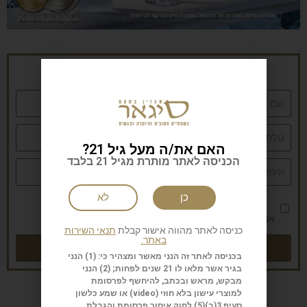
הרשמה לניוזלטר של סיגאר
האם את/ה מעל גיל 21?
הכניסה לאתר מותרת מגיל 21 בלבד
כן
לא
אני מאשר/ת את
מדיניות הפרטיות
כניסה לאתר מהווה אישור קבלת
תנאי השירות
באתר.
שליחה
בכניסה לאתר זה הנני מאשר ומצהיר כי: (1) הנני
בגיר אשר מלאו לו 21 שנים לפחות; (2) הנני
מבקש, מראש ובכתב, להיחשף לפרסומת
למוצרי עישון בלא חוזי (
video
) או שמע כלשון
סעיף 3(ב)(5) לחוק איסור פרסומת והגבלת