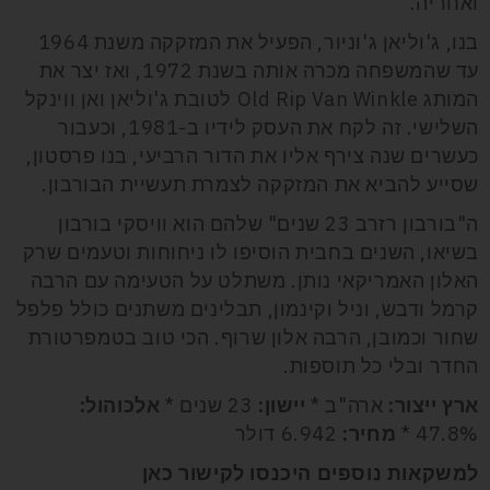
ואחריה.
בנו, ג'וליאן ג'וניור, הפעיל את המזקקה משנת 1964
עד שהמשפחה מכרה אותה בשנת 1972, ואז יצר את
המותג Old Rip Van Winkle לטובת ג'וליאן ואן ווינקל
השלישי. זה לקח את העסק לידיו ב-1981, וכעבור
כעשרים שנה צירף אליו את הדור הרביעי, בנו פרסטון,
שסייע להביא את המזקקה לצמרת תעשיית הבורבון.
ה"בורבון רזרב 23 שנים" שלהם הוא וויסקי בורבון
בשיאו, השנים בחבית הוסיפו לו ניחוחות וטעמים שרק
האלון האמריקאי נותן. משתלט על הטעימה עם הרבה
קרמל ודבש, וניל וקינמון, תבלינים משתנים כולל פלפל
שחור וכמובן, הרבה אלון שרוף. הכי טוב בטמפרטורת
החדר ובלי כל תוספות.
ארץ ייצור:
ארה"ב *
יישון:
23 שנים *
אלכוהול:
47.8% *
מחיר:
6.942 דולר
למשקאות נוספים היכנסו לקישור כאן