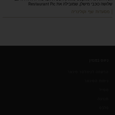
שלושה כוכבי מישלן, שמובילה את Restaurant Pic
| מסעדות שף וקולינריה
ניווט במגזין
הרשמה לניוזלטר סיגאר
ניחוח הסיגאר
סטייל
תנועה
סלבס