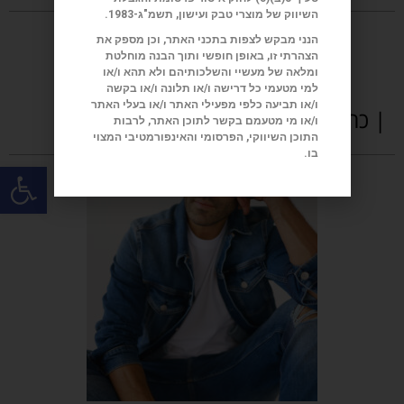
השיווק של מוצרי טבק ועישון, תשמ"ג-1983.
הנני מבקש לצפות בתכני האתר, וכן מספק את
הצהרתי זו, באופן חופשי ותוך הבנה מוחלטת
ומלאה של מעשיי והשלכותיהם ולא תהא ו/או
למי מטעמי כל דרישה ו/או תלונה ו/או בקשה
ו/או תביעה כלפי מפעילי האתר ו/או בעלי האתר
| כתבות נוספות
ו/או מי מטעמם בקשר לתוכן האתר, לרבות
התוכן השיווקי, הפרסומי והאינפורמטיבי המצוי
בו.
פתח