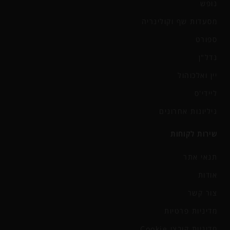
נופש
מסעדות שף וקולינריה
ספורט
נדל"ן
יין ואלכוהול
ליידי'ס
גיליונות אחרונים
שירות לקוחות
תנאי אתר
אודות
צור קשר
מדיניות פרטיות
מדיניות קובצי Cookie