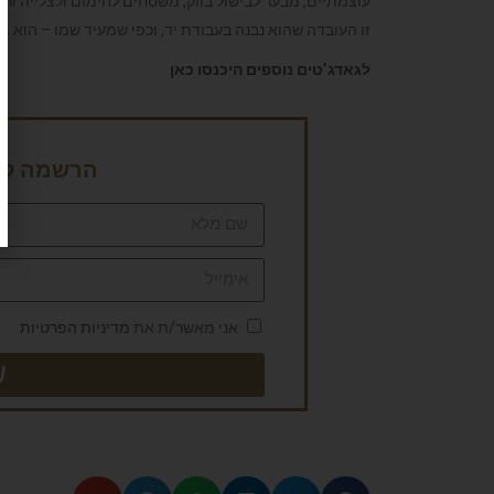
עוצמתיים, מבער לבישול בווֹק, משטחים לחימום ולצלייה ור
זו העובדה שהוא נבנה בעבודת יד, וכפי שמעיד שמו – הוא מצופה כו
לגאדג’טים נוספים היכנסו כאן
הרשמה לני
אני מאשר/ת את
מדיניות הפרטיות
ש