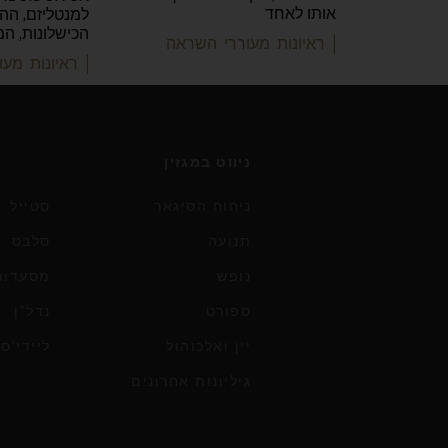
אותו לאחד
למנטליזם, ההצ
הכישלונות, ה
| ראיונות מעוררי השראה
| ראיונות מע
ניווט במגזין
ניחוח הסיגאר
סטייל
תנועה
סלבס
נופש
מסעדות 
ספורט
נדל"ן
יין ואלכוהול
ליידי'ס
גיליונות אחרונים