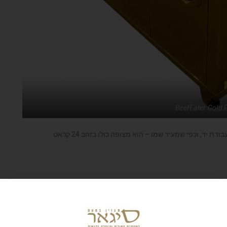
BeefEater Gold 
יד, וכפי שמעיד שמו – הוא מצופה כולו בזהב 24 קראט.
ל מקצועי משוכלל ויקר. אבל בחיים הכל יחסי, שכן אין בעולם גריל
לי
BeefEater
. הוא מצויד במנגנון הצתה קוורץ וכולל שישה מבערים