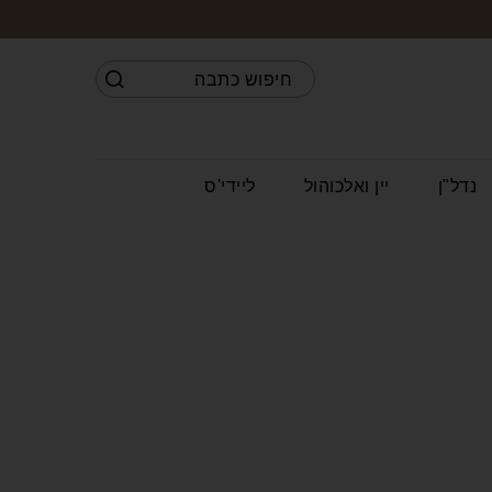
נדל"ן
יין ואלכוהול
ליידי'ס