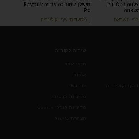
לחה בטלוויזיה,
מישלן, שמובילה את Restaurant
משפחה
Pic
וררי השראה
| מסעדות שף וקולינריה
שירות לקוחות
תנאי אתר
אודות
שף וקולינריה
צור קשר
מדיניות פרטיות
מדיניות קובצי Cookie
הצהרת נגישות