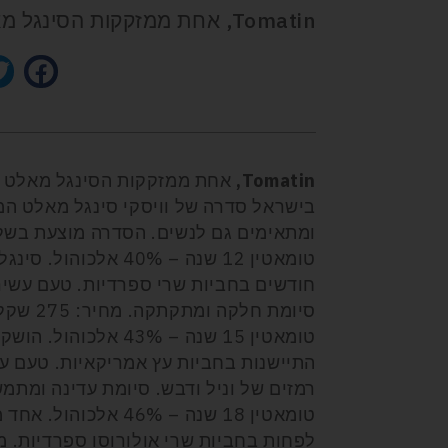
Tomatin, אחת ממזקקות הסינגל מאלט הגדולות בסקוטלנד, השוכנת באזור Highland
Tomatin,
בישראל סדרה של וויסקי סינגל מאלט המא
ומתאימים גם לנשים. הסדרה מוצעת בשלו
טומאטין 12 שנה – 0%
חודשים בחביות שרי ספרדיות. טעם עשיר,
סיומת חלקה ומתקתקה. מחיר: 275 שקל.
התיישנות בחביות עץ אמריקאיות. טעם עשי
רמזים של וניל ודבש. סיומת עדינה ומתמשכת. מח
טומאטין 18 שנה – %
לפחות בחביות שרי אולורוסו ספרדיות. מא