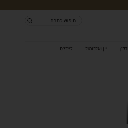
דל"ן
יין ואלכוהול
ליידי'ס