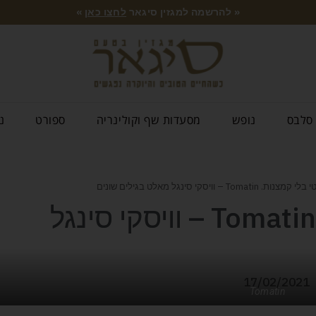
« להרשמה למגזין סיגאר
לחצו כאן
»
סלבס
נופש
מסעדות שף וקולינריה
ספורט
נ
ת. Tomatin – וויסקי סינגל מאלט בגילים שונים
סקוטי בלי קמצנות. Tomatin – וויסקי סינגל
17/02/2021
Tomatin