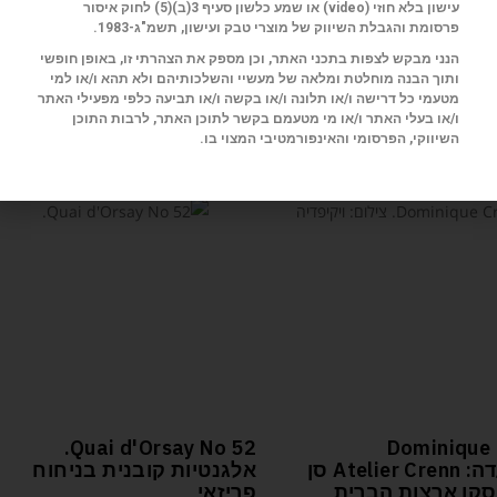
עישון בלא חוזי (
video
) או שמע כלשון סעיף 3(ב)(5) לחוק איסור
פרסומת והגבלת השיווק של מוצרי טבק ועישון, תשמ"ג-1983.
הנני מבקש לצפות בתכני האתר, וכן מספק את הצהרתי זו, באופן חופשי
ותוך הבנה מוחלטת ומלאה של מעשיי והשלכותיהם ולא תהא ו/או למי
מטעמי כל דרישה ו/או תלונה ו/או בקשה ו/או תביעה כלפי מפעילי האתר
ו/או בעלי האתר ו/או מי מטעמם בקשר לתוכן האתר, לרבות התוכן
השיווקי, הפרסומי והאינפורמטיבי המצוי בו.
52 Quai d'Orsay No.
Dominique 
המסעדה: Atelier Crenn סן
אלגנטיות קובנית בניחוח
קו ארצות הברית
פריזאי