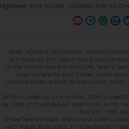
אחת ממזקקות הסינגל מאלט הגדולות בסקוטלנד, השוכנת באזור Highland, מציגה
ופיינת בטעמים עשירים מאוד, ויחד עם זאת עדינים,
שה "גילאים", שלכל אחד מהם אחוזי אלכוהול אחרים:
4 אלכוהול. סינגל מאלט אלגנטי, שמקבל פיניש של שישה עד תשעה
 מורכב, מאוזן ברמזים של תפוחים, אפרסקים ואגוזים.
טומאטין 15 שנה – 43% אלכוהול. הושק לראשונה ב-2009. וויסקי עדין ורך עם השפעה גדולה של
ר ופירותי במידה יוצאת דופן (אפרסק, לימון, תפוז), עם
יר: 539 שקל.
46 אלכוהול. אחד מהסינגל מאלט הטובים בעולם. מקבל פיניש של שנתיים
ופיין בארומות של פירות, קינמון ומייפל ובטעמי לימון