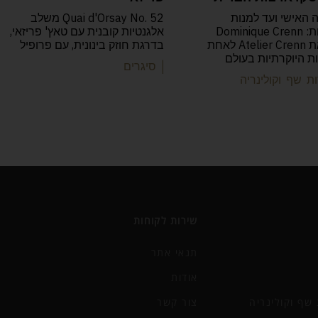
 האישי ועד למנות
Quai d'Orsay No. 52 משלב
הפואטיות: Dominique Crenn
אלגנטיות קובנית עם טאץ' פריזאי,
הפכה את Atelier Crenn לאחת
בדרגת חוזק בינונית, עם פרופיל
 היוקרתיות בעולם
| סיגרים
ת שף וקולינריה
שירות לקוחות
תנאי אתר
אודות
שף וקולינריה
צור קשר