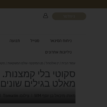
ניוזלטר
ניחוח הסיגאר
סטייל
תנועה
גיליונות אחרונים
עמוד הבית
/
יין ואלכוהל
/
מן המזקקה-עולם המשקאות
/ סקוטי בלי קמצנו
מאלט בגילים שונים
מאת: מיכאל בן יוסף WM
צילום: Tomatin