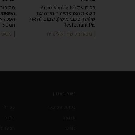
הכירו את Anne-Sophie Pic,
מסיפורה
השפית הצרפתייה היחידה עם
שלושה כוכבי מישלן, שמובילה את
Restaurant Pic
המסעדות
| מסעדות שף וקולינריה
| מסעדו
ניווט במגזין
ניחוח הסיגאר
סטייל
תנועה
סלבס
נופש
מסעדות 