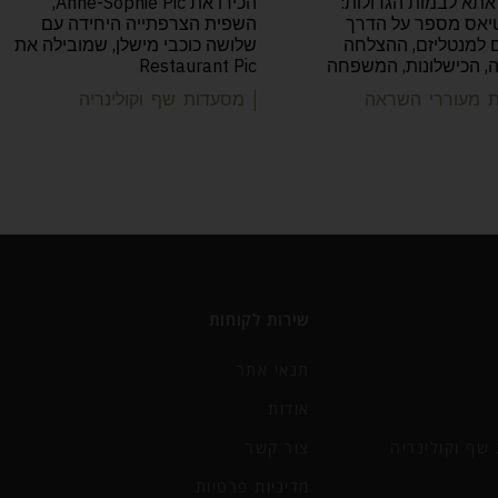
אתא לבמות הגדולות:
הכירו את Anne-Sophie Pic,
יאס מספר על הדרך
השפית הצרפתייה היחידה עם
למנטליזם, ההצלחה
שלושה כוכבי מישלן, שמובילה את
יה, הכישלונות, המשפחה
Restaurant Pic
ות מעוררי השראה
| מסעדות שף וקולינריה
שירות לקוחות
תנאי אתר
אודות
שף וקולינריה
צור קשר
מדיניות פרטיות