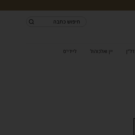
דל"ן
יין ואלכוהול
ליידי'ס