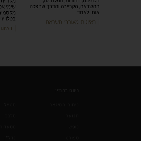
הכתיבה, ההורות, המלחמה,
מקריית 
ההשראה, הקריירה והדרך שהפכה
שימי אט
אותו לאחד
מקסמים 
בטלוויז
| ראיונות מעוררי השראה
| ראיונ
ניווט במגזין
ניחוח הסיגאר
סטייל
תנועה
סלבס
נופש
מסעדות 
ספורט
נדל"ן