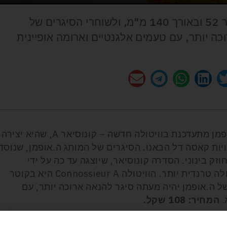
הוויטולה Connossieur A היא בקוטר 52 ובאורך 140 מ"מ, ולשוחרי הסיגרים של
כה יותר, עם טעמים אלגנטיים וארומה אופיינית
סדרת קונוסיאר (Connossieur) של ה.אופמן מתעדכנת בוויטולה חדשה – קונוסיאר A, שהיא יצירה
-"Habanos Specialists" ולחנויות קאסה דל הבאנו. הסיגרים של המותג ה.אופמן, שנוסד
טי בחוזק בינוני. הסדרה קונוסיאר, שיוצגה עד כה על ידי
הוויטולה קוניסיאר 1, עודכנה עכשיו לויטולה טרנדית יותר. הוויטולה Connossieur A היא בקוטר
הסיגרים של ה.אופמן יהיה מעתה סיגר להנאה ארוכה יותר, עם
.
המחיר: 108 שקל.