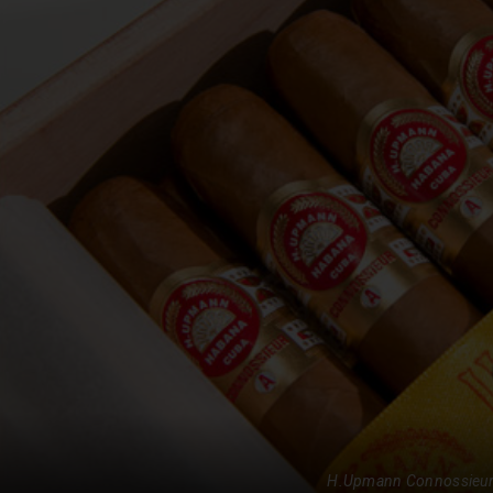
H.Upmann Connossieur