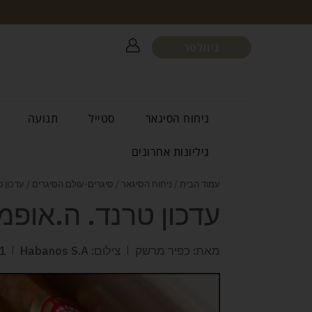
ניוזלטר
ניחוח הסיגאר
סטייל
תנועה
גיליונות אחרונים
עמוד הבית
/
ניחוח הסיגאר
/
סיגרים-עולם הסיגרים
/ עדכון ט
עדכון טרנד. ה.אופמן 
מאת: כפיר מרשק
צילום: Habanos S.A
1