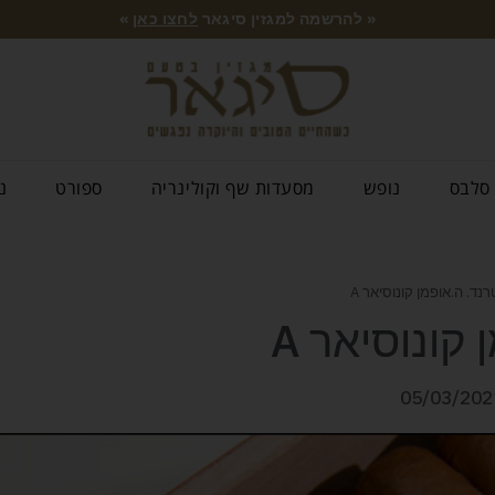
« להרשמה למגזין סיגאר
לחצו כאן
»
סלבס
נופש
מסעדות שף וקולינריה
ספורט
נ
רנד. ה.אופמן קונוסיאר A
קונוסיאר A
05/03/202