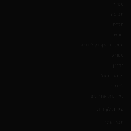
סטייל
תנועה
סלבס
נופש
מסעדות שף וקולינריה
ספורט
נדל"ן
יין ואלכוהול
ליידי'ס
גיליונות אחרונים
שירות לקוחות
תנאי אתר