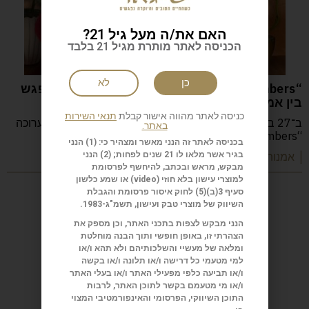
האם את/ה מעל גיל 21?
הכניסה לאתר מותרת מגיל 21 בלבד
כן
לא
“Beyond The Numbers – מעבר למספרים” מפגש
בין אמנות ישראלית, פיננסים, עסקים ויזמות
כניסה לאתר מהווה אישור קבלת
תנאי השירות
ב־27 באוגוסט 2026 תושק ב־BTB ישראל בתל אביב התערוכה
באתר.
“Beyond The Numbers – מעבר למספרים”,
בכניסה לאתר זה הנני מאשר ומצהיר כי: (1) הנני
בגיר אשר מלאו לו 21 שנים לפחות; (2) הנני
| אמנות
מבקש, מראש ובכתב, להיחשף לפרסומת
למוצרי עישון בלא חוזי (
video
) או שמע כלשון
סעיף 3(ב)(5) לחוק איסור פרסומת והגבלת
השיווק של מוצרי טבק ועישון, תשמ"ג-1983.
הנני מבקש לצפות בתכני האתר, וכן מספק את
הצהרתי זו, באופן חופשי ותוך הבנה מוחלטת
ומלאה של מעשיי והשלכותיהם ולא תהא ו/או
למי מטעמי כל דרישה ו/או תלונה ו/או בקשה
ו/או תביעה כלפי מפעילי האתר ו/או בעלי האתר
ו/או מי מטעמם בקשר לתוכן האתר, לרבות
התוכן השיווקי, הפרסומי והאינפורמטיבי המצוי