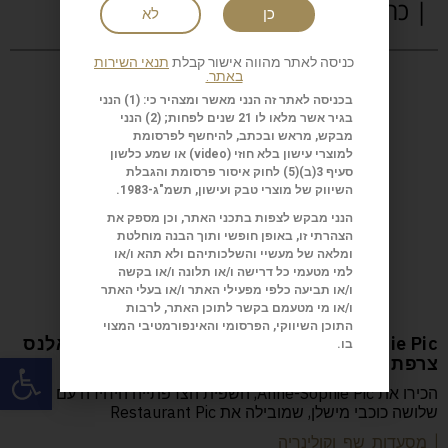
| כתבות נוספות
כן
לא
כניסה לאתר מהווה אישור קבלת
תנאי השירות
באתר.
בכניסה לאתר זה הנני מאשר ומצהיר כי: (1) הנני
בגיר אשר מלאו לו 21 שנים לפחות; (2) הנני
מבקש, מראש ובכתב, להיחשף לפרסומת
למוצרי עישון בלא חוזי (
video
) או שמע כלשון
סעיף 3(ב)(5) לחוק איסור פרסומת והגבלת
השיווק של מוצרי טבק ועישון, תשמ"ג-1983.
הנני מבקש לצפות בתכני האתר, וכן מספק את
הצהרתי זו, באופן חופשי ותוך הבנה מוחלטת
ומלאה של מעשיי והשלכותיהם ולא תהא ו/או
למי מטעמי כל דרישה ו/או תלונה ו/או בקשה
ו/או תביעה כלפי מפעילי האתר ו/או בעלי האתר
ו/או מי מטעמם בקשר לתוכן האתר, לרבות
התוכן השיווקי, הפרסומי והאינפורמטיבי המצוי
Anne-Sophie Pic המסעדה: Restaurant Pic ואלנס
בו.
פתח
צרפת
הכירו את Anne-Sophie Pic, השפית הצרפתייה היחידה עם
שלושה כוכבי מישלן, שמובילה את Restaurant Pic
| מסעדות שף וקולינריה