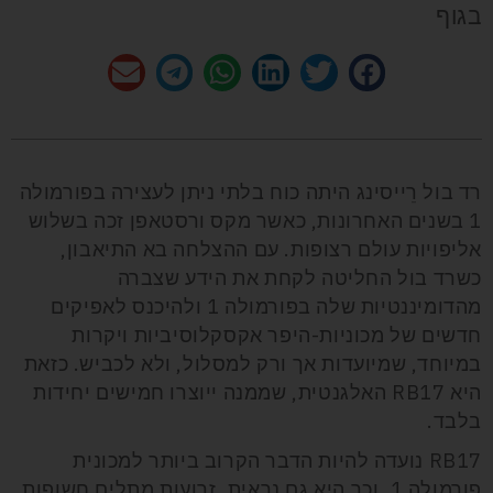
בגוף
רד בול רֵייסינג היתה כוח בלתי ניתן לעצירה בפורמולה
1 בשנים האחרונות, כאשר מקס ורסטאפן זכה בשלוש
אליפויות עולם רצופות. עם ההצלחה בא התיאבון,
כשרד בול החליטה לקחת את הידע שצברה
מהדומיננטיות שלה בפורמולה 1 ולהיכנס לאפיקים
חדשים של מכוניות-היפר אקסקלוסיביות ויקרות
במיוחד, שמיועדות אך ורק למסלול, ולא לכביש. כזאת
היא RB17 האלגנטית, שממנה ייוצרו חמישים יחידות
בלבד.
RB17 נועדה להיות הדבר הקרוב ביותר למכונית
פורמולה 1, וכך היא גם נראית. זרועות מתלים חשופות