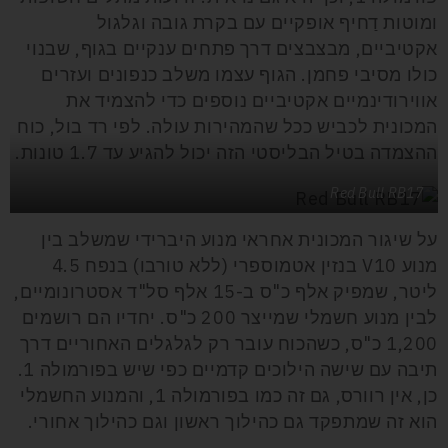
ומוטות דַחיף אופקיים עם בקרת גובה וגלגול
אקטיביים, מבצבצים דרך פתחים ענקיים בגוף, שבנוי
כולו מסיבי פחמן. הגוף עצמו משלב כנפונים ועזרים
אווירודינמיים אקטיביים נוספים כדי להצמיד את
המכונית לכביש ככל שהמהירות עולה. לפי רד בול, כוח
ההצמדה בטיל הבליסטי הזה יכול להגיע עד 1.7 טונות.
Red Bull RB17
על שיגור המכונית אחראי מנוע היברידי שמשלב בין
מנוע V10 בנזין אטמוספרי (ללא טורבו) בנפח 4.5
ליטר, שמפיק אלף כ"ס ב-15 אלף סל"ד אסטרונומיים,
לבין מנוע חשמלי שמייצר 200 כ"ס. יחדיו הם רושמים
1,200 כ"ס, כשהכוח עובר רק לגלגלים האחוריים דרך
תיבה עם שישה הילוכים קדמיים כפי שיש בפורמולה 1.
כן, אין רוורס, גם זה כמו בפורמולה 1, והמנוע החשמלי
הוא זה שמתפקד גם כהילוך ראשון וגם כהילוך אחורי.