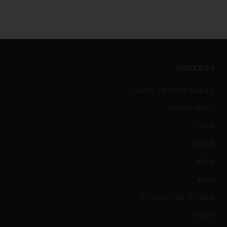
ניווט במגזין
הרשמה לניוזלטר סיגאר
ניחוח הסיגאר
סטייל
תנועה
סלבס
נופש
מסעדות שף וקולינריה
ספורט