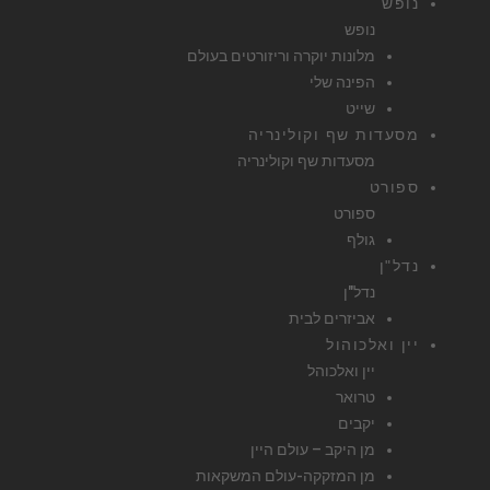
נופש
נופש
מלונות יוקרה וריזורטים בעולם
הפינה שלי
שייט
מסעדות שף וקולינריה
מסעדות שף וקולינריה
ספורט
ספורט
גולף
נדל"ן
נדל"ן
אביזרים לבית
יין ואלכוהול
יין ואלכוהל
טרואר
יקבים
מן היקב – עולם היין
מן המזקקה-עולם המשקאות