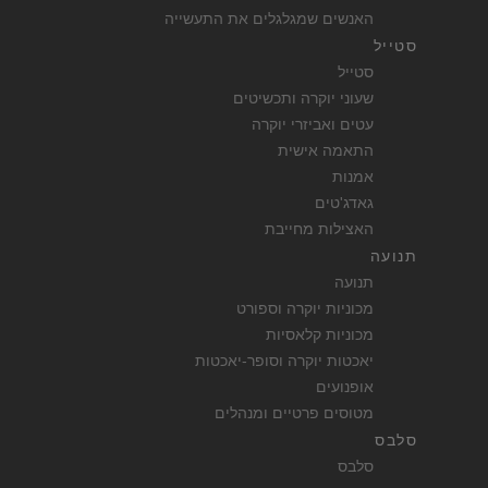
האנשים שמגלגלים את התעשייה
סטייל
סטייל
שעוני יוקרה ותכשיטים
עטים ואביזרי יוקרה
התאמה אישית
אמנות
גאדג'טים
האצילות מחייבת
תנועה
תנועה
מכוניות יוקרה וספורט
מכוניות קלאסיות
יאכטות יוקרה וסופר-יאכטות
אופנועים
מטוסים פרטיים ומנהלים
סלבס
סלבס