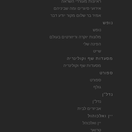
ראיונות מעוררי השראה
אירועי סיגרים ומה שביניהם
אמיר בר שלום מקור יודע דבר
נופש
נופש
מלונות יוקרה וריזורטים בעולם
הפינה שלי
שייט
מסעדות שף וקולינריה
מסעדות שף וקולינריה
ספורט
ספורט
גולף
נדל"ן
נדל"ן
אביזרים לבית
יין ואלכוהול
יין ואלכוהל
טרואר