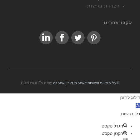
הצהרת נגישות
עקבו אחרינו
© כל הזכויות שמורות לאתר סיגאר | אתר זה
פותח ע״י BRN.co.il
דילוג לתוכן
פ
ת
כלי נגישות
ח
הגדל טקסט
ס
הקטן טקסט
ר