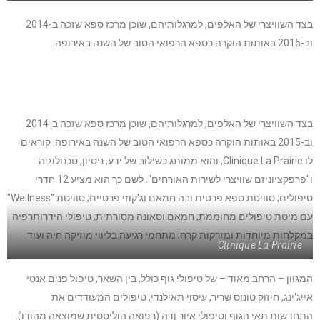
בצד השוויצרי של האלפים, למרגלותיהם, שוכן מרכז ספא שזכה ב-2014
וב-2015 באותות הוקרה כספא הרפואי הטוב של השנה באירופה.
בצד השוויצרי של האלפים, למרגלותיהם, שוכן מרכז ספא שזכה ב-2014
וב-2015 באותות הוקרה כספא הרפואי הטוב של השנה באירופה. קוראים
לו
Clinique La Prairie
, והוא ממותג כשילוב של ידע, ניסיון, טכנולוגיה
ו"פרפקציוניזם שוויצרי לשירות האורחים". לשם כך הוא מציע 12 חדרי
טיפולים; סוויטת ספא פרטית ובה חמאם וג'קוזי פרטיים; סוויטת "
Wellness
"
עם מיטת טיפולים מחוממת; חמאם וסאונה מסורתית; טיפולי הידרותרפיה
במקלחות מיוחדות ומזרקות קרח; מתחמי רגיעה בל
י
ווי מוזיקה חיה ועוד.
Clinique La Prairie
המגוון – הרחב מאוד – של טיפולי גוף כולל, בין השאר, טיפול פנים אנטי
אייג'ינג, חיזוק טונוס שריר, עיסוי תאילנדי, טיפולים המעודדים את
התחדשות תאי הגוף וטיפולי אַיוּר וֶדַה (רפואה הוליסטית שמוצאה מהודו).