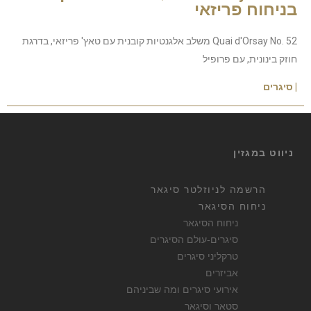
בניחוח פריזאי
Quai d'Orsay No. 52 משלב אלגנטיות קובנית עם טאץ' פריזאי, בדרגת
חוזק בינונית, עם פרופיל
| סיגרים
ניווט במגזין
הרשמה לניוזלטר סיגאר
ניחוח הסיגאר
ניחוח הסיגאר
סיגרים-עולם הסיגרים
טרקליני סיגרים
אביזרים
אירועי סיגרים ומה שביניהם
סטאר וסיגאר