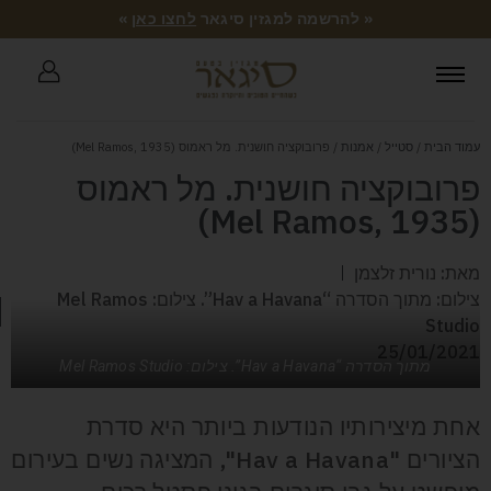
« להרשמה למגזין סיגאר
לחצו כאן
»
עמוד הבית
/
סטייל
/
אמנות
/ פרובוקציה חושנית. מל ראמוס (Mel Ramos, 1935)
פרובוקציה חושנית. מל ראמוס
(Mel Ramos, 1935)
מאת: נורית זלצמן
צילום: מתוך הסדרה “Hav a Havana”. צילום: Mel Ramos
Studio
25/01/2021
מתוך הסדרה “Hav a Havana”. צילום: Mel Ramos Studio
אחת מיצירותיו הנודעות ביותר היא סדרת
הציורים "Hav a Havana", המציגה נשים בעירום