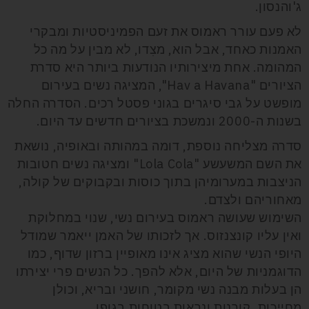
ג'והנסון.
לא פעם עורר ראמוס את זעם הפמיניסטיות ומבקרי
האמנות כאחד, אבל הוא, מצִדו, לא מבין על מה כל
המהומה. אחת מיצירותיו הנודעות ביותר היא סדרת
הציורים "
Hav a Havana
", המציגה נשים בעירום
מופשט על גבי סיגרים בגוני פסטל רכים. הסדרה החלה
בשנות ה-2000 ונמשכת בציורים חדשים עד היום.
סדרה מצליחה נוספת, דומה במהותה ובאופיה, נושאת
את השם המשעשע "
Lola Cola
" ומציגה נשים חטובות
הניצבות במערומיהן בתוך כוסות ובקבוקים של קולה,
מאחוריהם ולצדם.
השימוש שעושה ראמוס בעירום נשי, שנוי במחלוקת
ואין עליו קונצנזוס. אך לזכותו של האמן ייאמר שמודל
היופי הנשי שהוא מציג אינו מאופיין ברזון שדוף, כמו
הדוגמניות של היום, אלא להפך. כל הנשים פרי יצירתו
הן בעלות מבנה נשי מקומר, חושני ובריא, וכולן
מחייכות, קורנות ונראות בטוחות בגופן.