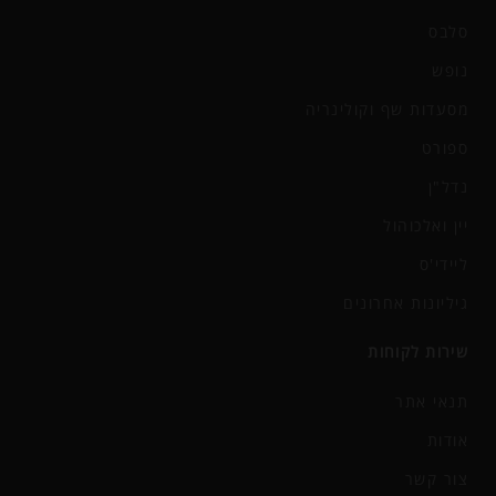
סלבס
נופש
מסעדות שף וקולינריה
ספורט
נדל"ן
יין ואלכוהול
ליידי'ס
גיליונות אחרונים
שירות לקוחות
תנאי אתר
אודות
צור קשר