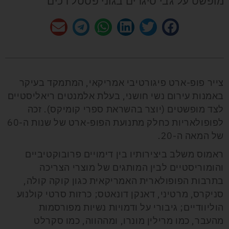
מופשט על גבי סיגרים בגוני פסטל רכים
צייר פופ-ארט פיגורטיבי אמריקאי, המתמקד בעיקר
באמנות עירום נשי חושני, בעלת אלמנטים ריאליסטיים
לצד מופשטים (יוצר בהשראת ספרי קומיקס). זכה
לפופולאריות כחלק מתנועת ה
פופ-ארט
של שנות ה-60
של המאה ה-20.
ראמוס משלב ביצירותיו בין דימויים פרובוקטיביים
והומוריסטיים לבין המותגים של מוצרי הצריכה
בתרבות הפופולארית האמריקאית כגון קוקה קולה,
סניקרס, מרטיני, דאנקן דונאטס; כרזות סרטי קולנוע
הוליוודיים; גיבורי על ודמויות נשיות מפורסמות
מהעבר, כמו מרילין מונרו, ומההווה, כמו סקרלט