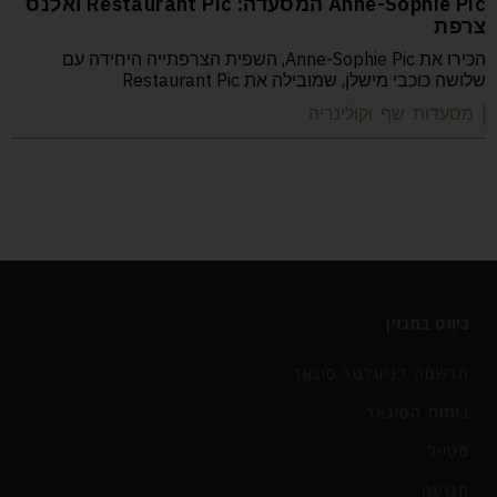
Anne-Sophie Pic המסעדה: Restaurant Pic ואלנס
צרפת
הכירו את Anne-Sophie Pic, השפית הצרפתייה היחידה עם
שלושה כוכבי מישלן, שמובילה את Restaurant Pic
| מסעדות שף וקולינריה
ניווט במגזין
הרשמה לניוזלטר סיגאר
ניחוח הסיגאר
סטייל
תנועה