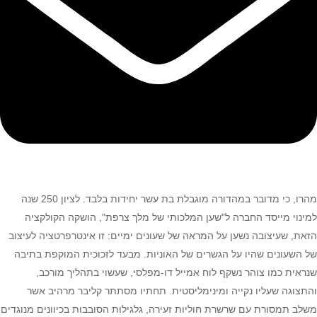
מהרו, כי מדובר במהדורה מוגבלת בת עשר יחידות בלבד. לציון 250 שנה
למינוי מייסד החברה ל"שען המלכותי של מלך צרפת", הושקה הקולקציה
הזאת, שעיצובה נשען על המראה של שעונים ימיים: זו אינטרפרטציה לעיצוב
של השעונים שהיו על הגשרים של האוניות. מבעד לזכוכית המוקפת בתיבה
שנראית כמו צוהר נשקף לוח אמייל דו-מפלסי, שעשוי בתהליך מורכב,
והתצוגה שעליו נקייה ומינימליסטית. תחתיו מסתתר קליבר מרהיב אשר
משלב תמסורת עם שרשרת חוליות זעירה, גלגילות הסובבות בכיוונים מנוגדים