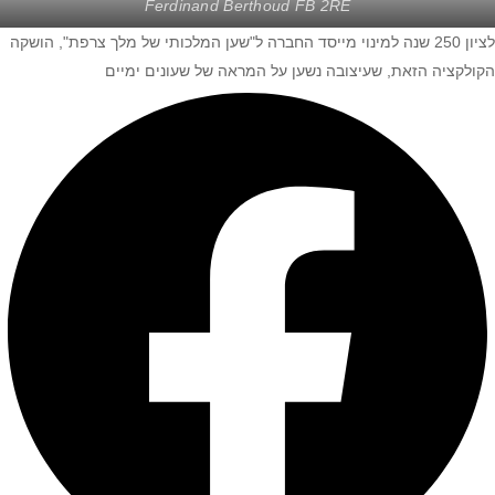
Ferdinand Berthoud FB 2RE
לציון 250 שנה למינוי מייסד החברה ל"שען המלכותי של מלך צרפת", הושקה
הקולקציה הזאת, שעיצובה נשען על המראה של שעונים ימיים