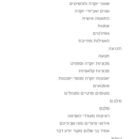
שעוני יוקרה ותכשיטים
עטים ואביזרי יוקרה
התאמה אישית
אמנות
גאדג'טים
האצילות מחייבת
תנועה
תנועה
מכוניות יוקרה וספורט
מכוניות קלאסיות
יאכטות יוקרה וסופר-יאכטות
אופנועים
מטוסים פרטיים ומנהלים
סלבס
סלבס
ראיונות מעוררי השראה
אירועי סיגרים ומה שביניהם
אמיר בר שלום מקור יודע דבר
נופש