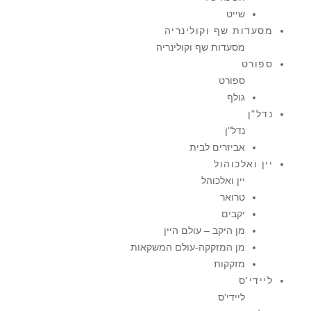
שייט
מסעדות שף וקולינריה
מסעדות שף וקולינריה
ספורט
ספורט
גולף
נדל"ן
נדל"ן
אביזרים לבית
יין ואלכוהול
יין ואלכוהל
טרואר
יקבים
מן היקב – עולם היין
מן המזקקה-עולם המשקאות
מזקקות
ליידי'ס
ליידי'ס