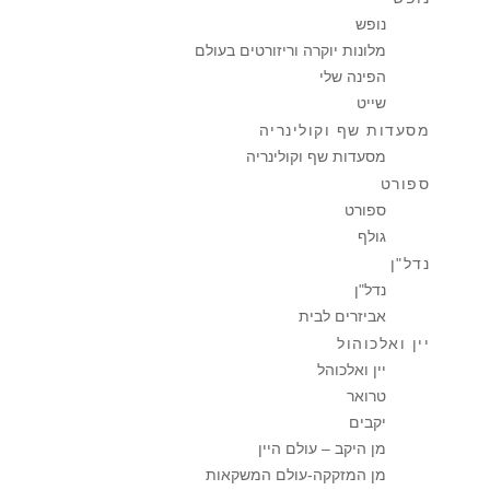
נופש
מלונות יוקרה וריזורטים בעולם
הפינה שלי
שייט
מסעדות שף וקולינריה
מסעדות שף וקולינריה
ספורט
ספורט
גולף
נדל"ן
נדל"ן
אביזרים לבית
יין ואלכוהול
יין ואלכוהל
טרואר
יקבים
מן היקב – עולם היין
מן המזקקה-עולם המשקאות