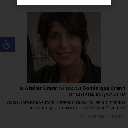
פתח
Dominique Crenn המסעדה: Atelier Crenn סן
פרנסיסקו ארצות הברית
מסיפורה האישי ועד למנות הפואטיות: Dominique Crenn הפכה
את Atelier Crenn לאחת המסעדות היוקרתיות בעולם
| מסעדות שף וקולינריה