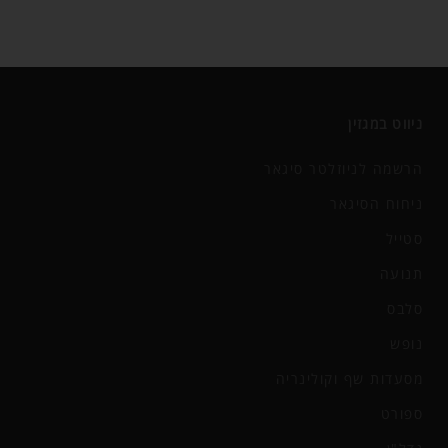
ניווט במגזין
הרשמה לניוזלטר סיגאר
ניחוח הסיגאר
סטייל
תנועה
סלבס
נופש
מסעדות שף וקולינריה
ספורט