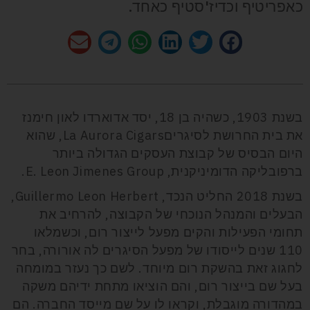
כאפריטיף וכדיז'סטיף כאחד.
בשנת 1903, כשהיה בן 18, יסד אדוארדו לאון חימנז
את בית החרושת לסיגריםLa Aurora Cigars, שהוא
היום הבסיס של קבוצת העסקים הגדולה ביותר
ברפובליקה הדומיניקנית, E. Leon Jimenes Group.
בשנת 2018 החליט הנכד, Guillermo Leon Herbert,
הבעלים והמנהל הנוכחי של הקבוצה, להרחיב את
תחומי הפעילות והקים מפעל לייצור רום, וכשמלאו
110 שנים לייסודו של מפעל הסיגרים לה אורורה, בחר
לחגוג זאת בהשקת רום מיוחד. לשם כך נעזר במומחה
בעל שם בייצור רום, והם הוציאו מתחת ידיהם משקה
במהדורה מוגבלת, וקראו לו על שם מייסד החברה. הם