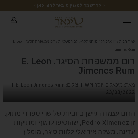
« להרשמה למגזין סיגאר
לחצו כאן
»
עמוד הבית
/
יין ואלכוהל
/
מן המזקקה-עולם המשקאות
/ רום ממשפחת הסיגר. E. Leon
Jimenes Rum
רום ממשפחת הסיגר. E. Leon
Jimenes Rum
מאת: מיכאל בן יוסף WM
צילום: E. Leon Jimenes Rum
23/03/2022
הרום עצמו התיישן בחביות של שרי ספרדי מתוק,
זן Pedro Ximenez, שהוסיפו לו גוף ומתיקות
עדינה. משקה אידיאלי ללוות סיגר, מומלץ