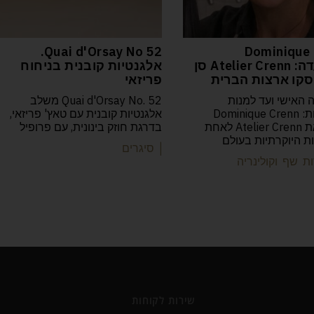
52 Quai d'Orsay No.
Dominique 
המסעדה: Atelier Crenn סן
אלגנטיות קובנית בניחוח
קו ארצות הברית
פריזאי
 האישי ועד למנות
Quai d'Orsay No. 52 משלב
הפואטיות: Dominique Crenn
אלגנטיות קובנית עם טאץ' פריזאי,
הפכה את Atelier Crenn לאחת
בדרגת חוזק בינונית, עם פרופיל
 היוקרתיות בעולם
| סיגרים
ת שף וקולינריה
שירות לקוחות