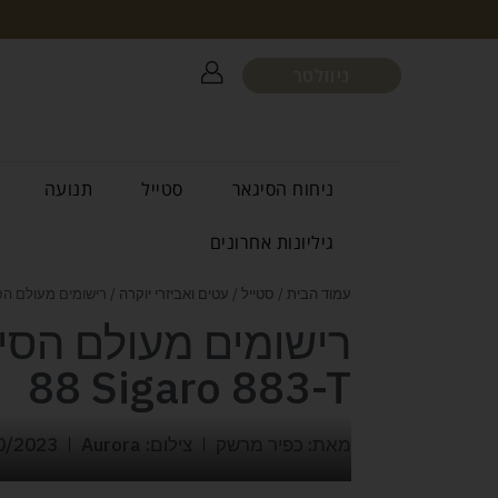
ניוזלטר
ניחוח הסיגאר
סטייל
תנועה
גיליונות אחרונים
עמוד הבית
/
סטייל
/
עטים ואביזרי יוקרה
/ רישומים מעולם הסיגרים tto 88 Sigaro 883-T
88 Sigaro 883-T
מאת: כפיר מרשק
צילום: Aurora
0/2023