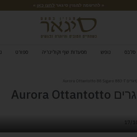
« להרשמה למגזין סיגאר
לחצו כאן
»
סלבס
נופש
מסעדות שף וקולינריה
ספורט
נ
Aurora Ottanto
רישומים מעולם הסיגרים Aurora Ottantotto
17/1