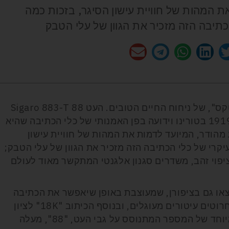
ת המהות של חוויית עישון הסיגר, בזכות כמה
הכתיבה הזה מזכיר את הגוון של עלי הטבק
עישון סיגר, אנחנו יודעים, הוא סוג של "טקס", של ניחוח החיים הטובים. העט 88 Sigaro 883-T
של Aurora, חברה איטלקית שנוסדה ב-1919 בטורינו וידועה בפן האמנותי של כלי הכתיבה שהיא
 מהודר, המיועד לדמות את המהות של חוויית עישון
עיקרי של כלי הכתיבה הזה מזכיר את הגוון של עלי הטבק;
יפוי זהב, משדרים סגנון אלגנטי המתקשר מאוד לעולם
 זהב מלא תמצאו גם בציפורן, שמעוצבת באופן שיאפשר את הכתיבה
המדויקת והנוחה ביותר. על גבי הציפורן חרוטים עיטורים מעוגלים, ובנוסף הכיתוב "18K" לציון
החומר היוקרתי המשולב בעט. עיצובו המיוחד של המספר המתנוסס על גבי העט, "88", מעלה