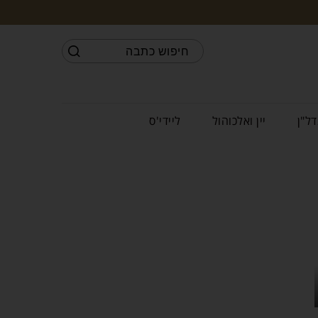
דל"ן
יין ואלכוהול
ליידי'ס