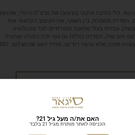
העט משתייך לסדרת Ottantotto של Aurora, כלי כתיבה איקוני בעיצובו של מרצ'לו ניזולי, שהושק
ל המאה העשרים. הסדרה מסמלת, בין השאר, את העיצוב הקלאסי ואת
שלב עבודת בעלי מלאכה מסורתיים לצד טכנולוגיה
ום-זהב שלו, הסדרה כוללת גם עטי לכה כחולה ושחורה
בחיתוך כרום, עם זהב 19 קראט, ציפורן עשויה מזהב מלא וציפוי רודיום. מחיר העט
לניוזלטר של סיגאר
האם את/ה מעל גיל 21?
הכניסה לאתר מותרת מגיל 21 בלבד
ות