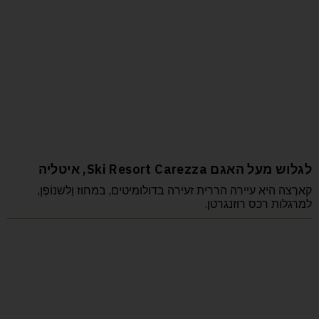
לגלוש מעל האגם Ski Resort Carezza, איטליה
קארֶצה היא עיירה הררית זעירה בדולומיטים, במחוז וַלשנוֹפֶן,
למרגלות רכס רוזנגרטן.