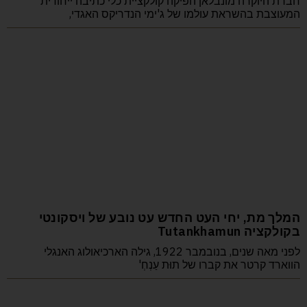
חברת היוקרה מונבלאן הפיקה קולקציית כלי כתיבה ייחודית
המעוצבת בהשראת עולמו של ג'ימי הנדריקס האגדי,
המלך מת, יחי העט החדש עט נובע של ויסקונטי
בקולקציה Tutankhamun
לפני מאה שנים, בנובמבר 1922, גילה הארכיאולוג האנגלי
הווארד קרטר את קברו של תוּת עַנְחְ'