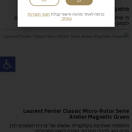
כן
לא
מתאבק סומו לכל שטח Lexus LX600
כניסה לאתר מהווה אישור קבלת
תנאי השירות
מי שהשתוקק לקנות בישראל לנד קרוזר 300 יכול לקנות היום
באתר.
לקסוס כמעט-תאום, ברמת גימור ועידון
פתח
Laurent Ferrier Classic Micro-Rotor Serie
Atelier Magnetic Green
התוספת האחרונה בקולקציית Atelier של יצרנית השעונים לורֶן
פֶריֶה היא, לדברי החברה, הוקרה לשעון המטיילים