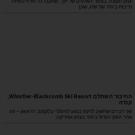
עמק חַקוּבּה, בצפון "האלפים של יפן", שמקבל כל חורף כמויות
נדיבות ביותר של שלג, שוכן
החיבור השתלם Whistler-Blackcomb Ski Resort,
קנדה
שני דברים שחשוב לדעת בנוגע לוויסלֶר-בּלֶקוֹמבּ: הראשון – זהו
אתר הסקי הגדול ביותר בצפון אמריקה;