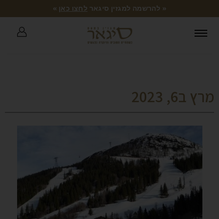
« להרשמה למגזין סיגאר
לחצו כאן
»
מרץ ב6, 2023