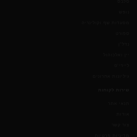
סלבס
נופש
מסעדות שף וקולינריה
ספורט
נדל"ן
יין ואלכוהול
ליידי'ס
גיליונות אחרונים
שירות לקוחות
תנאי אתר
אודות
צור קשר
מדיניות פרטיות