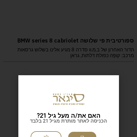
ספורטיבית פי שלושה BMW series 8 cabriolet
הדור האחרון של ב.מ.וו סדרה 8 מגיע אלינו בשלוש גרסאות
מרכב: קופֶּה כפולת דלתות, גראן
האם את/ה מעל גיל 21?
הכניסה לאתר מותרת מגיל 21 בלבד