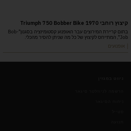
קיצוץ רוחבי Triumph 750 Bobber Bike 1970
בתום קריירת המירוצים עבר האופנוע קסטומיזציה בסגנון"Bob-
Job", המתייחס לקיצוץ של כל מה שניתן להסיר מהכלי.
| אופנועים
ניווט במגזין
הרשמה לניוזלטר סיגאר
ניחוח הסיגאר
סטייל
תנועה