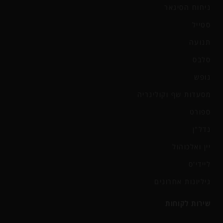
ניחוח הסיגאר
סטייל
תנועה
סלבס
נופש
מסעדות שף וקולינריה
ספורט
נדל"ן
יין ואלכוהול
ליידי'ס
גיליונות אחרונים
שירות לקוחות