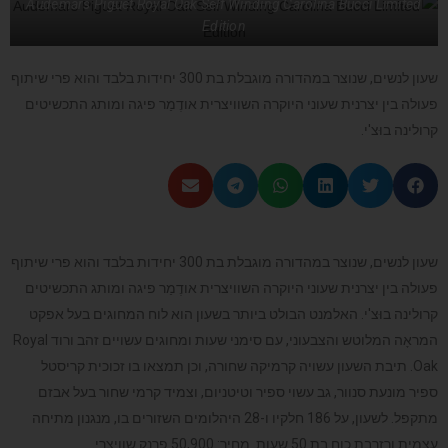
Audemars Piguet Royal Oak Self Winding Carolina Bucci Limited
Edition
שעון לנשים, שנוצר במהדורה מוגבלת בת 300 יחידות בלבד והוא פרי שיתוף
פעולה בין יצרנית שעוני היוקרה השוויצרית אודֶמַר פיגה ומותג התכשיטים
קרולינה בוּצ'י.
שעון לנשים, שנוצר במהדורה מוגבלת בת 300 יחידות בלבד והוא פרי שיתוף
פעולה בין יצרנית שעוני היוקרה השוויצרית אודֶמַר פיגה ומותג התכשיטים
קרולינה בוּצ'י. האלמנט הבולט ביותר בשעון הוא לוח המחוגים בעל אפקט
המראָה המלוטש והצבעוני, עם סימני שעות ומחוגים עשויים זהב ורוד Royal
Oak. תיבת השעון עשויה קרמיקה שחורה, וכן תמצאו בו זכוכית קריסטל
ספיר מונעת סנוור, גב עשוי ספיר וטיטניום, וצמיד קרמי שחור בעל אבזם
מתקפל. לשעון, על 186 חלקיו ו-28 היהלומים השזורים בו, מנגנון מתיחה
עצמית ורזרבת כוח בת 50 שעות. מחיר: 50,900 פרנק שוויצרי.