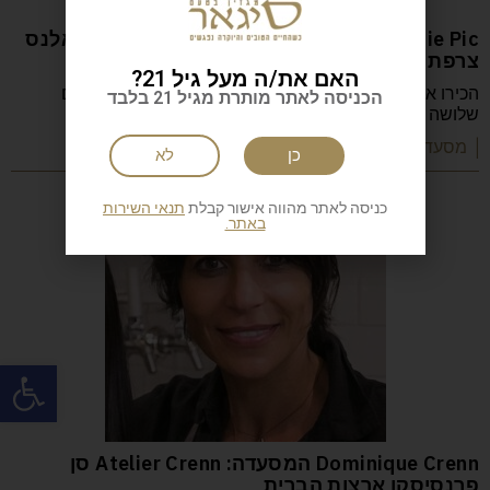
Anne-Sophie Pic המסעדה: Restaurant Pic ואלנס
צרפת
האם את/ה מעל גיל 21?
הכירו את Anne-Sophie Pic, השפית הצרפתייה היחידה עם
הכניסה לאתר מותרת מגיל 21 בלבד
שלושה כוכבי מישלן, שמובילה את Restaurant Pic
| מסעדות שף וקולינריה
כן
לא
כניסה לאתר מהווה אישור קבלת
תנאי השירות
באתר.
פתח
Dominique Crenn המסעדה: Atelier Crenn סן
פרנסיסקו ארצות הברית