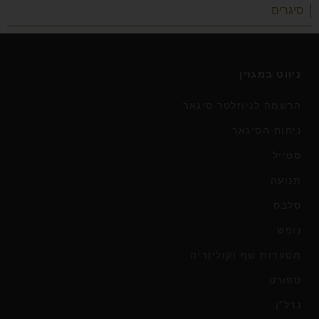
| סיגרים
ניווט במגזין
הרשמה לניוזלטר סיגאר
ניחוח הסיגאר
סטייל
תנועה
סלבס
נופש
מסעדות שף וקולינריה
ספורט
נדל"ן