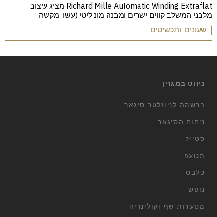
Richard Mille Automatic Winding Extraflat מציג עיצוב
מלבני המשלב קווים ישרים ומבנה מונוליטי (עשוי מקשה
| שעונים ותכשיטים
ניווט במגזין
הרשמה לניוזלטר סיגאר
ניחוח הסיגאר
סטייל
תנועה
סלבס
נופש
מסעדות שף וקולינריה