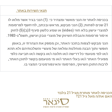
« להרשמה למגזין סיגאר
לחצו כאן
»
כניסה לאתר מהווה אישור קבלת
תנאי השירות באתר.
בכניסה לאתר זה הנני מאשר ומצהיר כי: (1) הנני בגיר אשר מלאו לו
21 שנים לפחות; (2) הנני מבקש, מראש ובכתב, להיחשף לפרסומת
למוצרי עישון בלא חוזי (
video
) או שמע כלשון סעיף 3(ב)(5) לחוק
איסור פרסומת והגבלת השיווק של מוצרי טבק ועישון, תשמ"ג-1983.
הנני מבקש לצפות בתכני האתר, וכן מספק את הצהרתי זו, באופן
אוגוסט ב26, 2025
חופשי ותוך הבנה מוחלטת ומלאה של מעשיי והשלכותיהם ולא תהא
ו/או למי מטעמי כל דרישה ו/או תלונה ו/או בקשה ו/או תביעה כלפי
מפעילי האתר ו/או בעלי האתר ו/או מי מטעמם בקשר לתוכן האתר,
לרבות התוכן השיווקי, הפרסומי והאינפורמטיבי המצוי בו.
כן
לא
הכניסה לאתר מותרת מגיל 21 בלבד
האם את/ה מעל גיל 21?