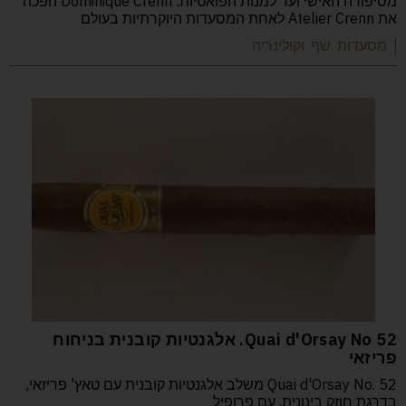
מסיפורה האישי ועד למנות הפואטיות: Dominique Crenn הפכה
את Atelier Crenn לאחת המסעדות היוקרתיות בעולם
| מסעדות שף וקולינריה
52 Quai d'Orsay No. אלגנטיות קובנית בניחוח
פריזאי
Quai d'Orsay No. 52 משלב אלגנטיות קובנית עם טאץ' פריזאי,
בדרגת חוזק בינונית, עם פרופיל