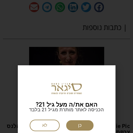
| כתבות נוספות
האם את/ה מעל גיל 21?
הכניסה לאתר מותרת מגיל 21 בלבד
כן
לא
Anne-Sophie Pic המסעדה: Restaurant Pic ואלנס
צרפת