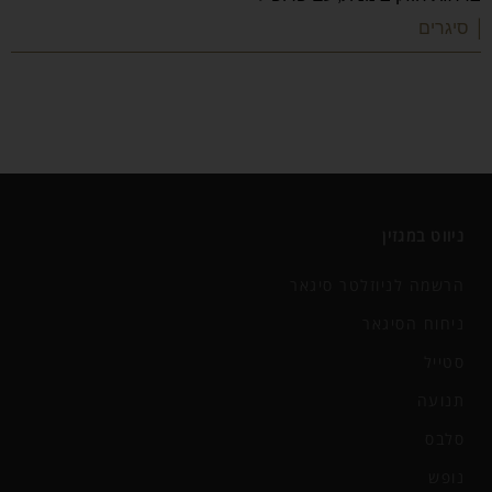
| סיגרים
ניווט במגזין
הרשמה לניוזלטר סיגאר
ניחוח הסיגאר
סטייל
תנועה
סלבס
נופש