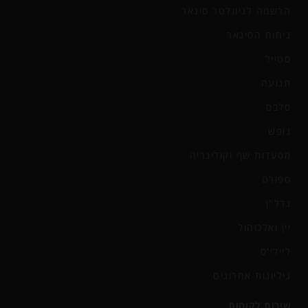
הרשמה לניוזלטר סיגאר
ניחוח הסיגאר
סטייל
תנועה
סלבס
נופש
מסעדות שף וקולינריה
ספורט
נדל"ן
יין ואלכוהול
ליידי'ס
גיליונות אחרונים
שירות לקוחות