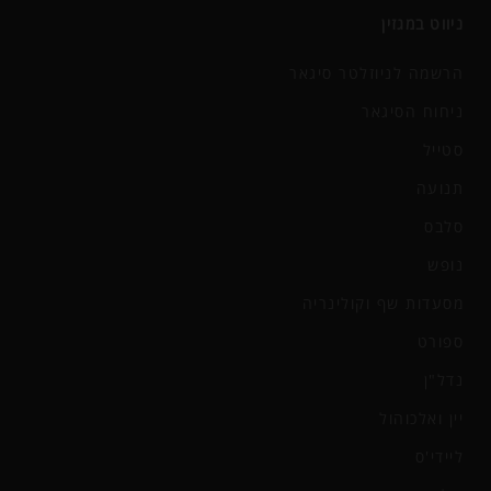
ניווט במגזין
הרשמה לניוזלטר סיגאר
ניחוח הסיגאר
סטייל
תנועה
סלבס
נופש
מסעדות שף וקולינריה
ספורט
נדל"ן
יין ואלכוהול
ליידי'ס