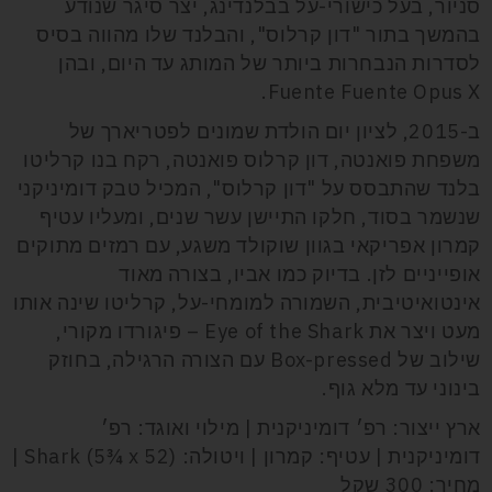
סניור, בעל כישורי-על בבלנדינג, יצר סיגר שנודע
בהמשך בתור "דון קרלוס", והבלנד שלו מהווה בסיס
לסדרות הנבחרות ביותר של המותג עד היום, ובהן
Fuente Fuente Opus X.
ב-2015, לציון יום הולדת שמונים לפטריארך של
משפחת פואנטה, דון קרלוס פואנטה, רקח בנו קרליטו
בלנד שהתבסס על "דון קרלוס", המכיל טבק דומיניקני
שנשמר בסוד, חלקו התיישן עשר שנים, ומעליו עטיף
קמרון אפריקאי בגוון שוקולד משגע, עם רמזים מתוקים
אופייניים לזן. בדיוק כמו אביו, בצורה מאוד
אינטואיטיבית, השמורה למומחי-על, קרליטו שינה אותו
מעט ויצר את Eye of the Shark – פיגורדו מקורי,
שילוב של Box-pressed עם הצורה הרגילה, בחוזק
בינוני עד מלא גוף.
ארץ ייצור: רפ׳ דומיניקנית | מילוי ואוגד: רפ׳
דומיניקנית | עטיף: קמרון | ויטולה: Shark (5¾ x 52) |
מחיר: 300 שקל