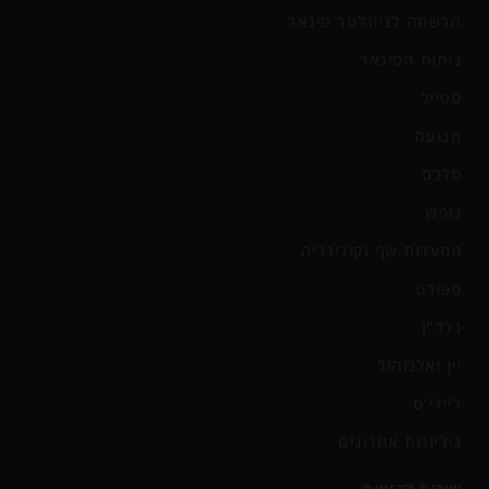
הרשמה לניוזלטר סיגאר
ניחוח הסיגאר
סטייל
תנועה
סלבס
נופש
מסעדות שף וקולינריה
ספורט
נדל"ן
יין ואלכוהול
ליידי'ס
גיליונות אחרונים