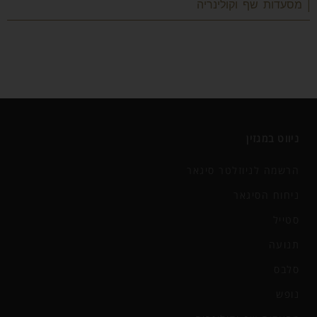
| מסעדות שף וקולינריה
ניווט במגזין
הרשמה לניוזלטר סיגאר
ניחוח הסיגאר
סטייל
תנועה
סלבס
נופש