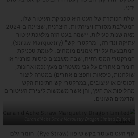
ידני.
גולת הכותרת של העט היא טכניקת העיטור שלו,
המשלבת מסורת ויצירתיות. היצרנית, שציינה ב-2024
מאה שנות פעילות, יישמה בעט הזה מלאכת עיטור
עתיקה ונדירה, "מרקטרי קַש" (Straw Marquetry),
המתבצעת על ידי אמנים מומחים. לעומת טכניקת
המרקטרי המסורתית, שבה משבצים פיסות פורניר או
חומרים אחרים על גבי משטחים מעץ (כמו ארונות,
שולחנות, כיסאות וחפצים אחרים) במטרה ליצור
דפוסים או עיצובים, במרקטרי קש חתיכות הקש
מחליפות את העץ, והן אשר משמשות ליצירת העיטורים
והדגמים השונים.
Caran d’Ache Straw Marquetry Dragon Limited Edition
גוף העט מעוטר בקש שיפון (Rye Straw), חומר גלם