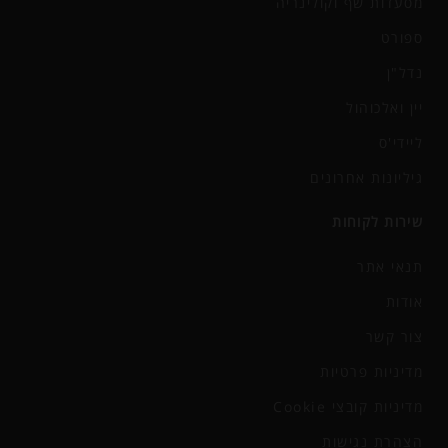
מסעדות שף וקולינריה
ספורט
נדל"ן
יין ואלכוהול
ליידי'ס
גיליונות אחרונים
שירות לקוחות
תנאי אתר
אודות
צור קשר
מדיניות פרטיות
מדיניות קובצי Cookie
הצהרת נגישות