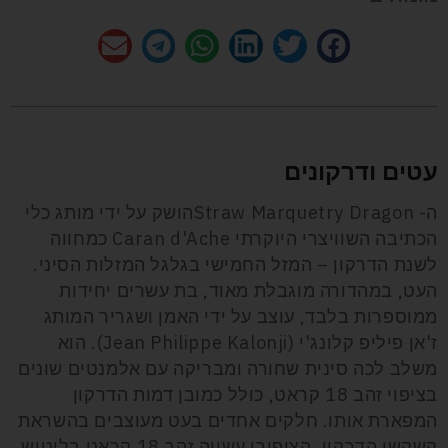
עטים ודרקונים
ה- Straw Marquetry Dragonהושק על ידי מותג כלי
הכתיבה השוויצרי היוקרתי Caran d'Ache כמחווה
לשנת הדרקון – המזל החמישי בגלגל המזלות הסיני.
העט, במהדורה מוגבלת מאוד, בת עשרים יחידות
ממוספרות בלבד, עוצב על ידי האמן ושגריר המותג
ז'אן פיליפ קלונג'י (Jean Philippe Kalonji). הוא
משלב לכה סינית שחורה ומבריקה עם אלמנטים שונים
בציפוי זהב 18 קראט, כולל כמובן דמות הדרקון
המפארת אותו. חלקים אחדים בעט מעוצבים בהשראת
קשקשי הדרקון. הציפורן עשויה זהב 18 קראט בליטוש