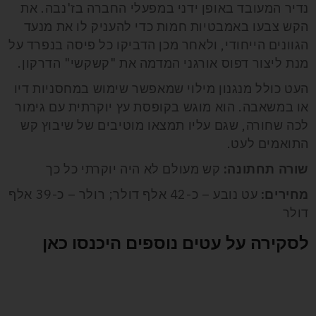
נדיר המעובד באופן ידני במפעלי החברה בז'נבה. את
הקש צבעו באמבטיות חמות כדי להעניק לו את מנעד
הגוונים הייחודי, ולאחר מכן הדביקו כל פיסה בנפרד על
מנת ליצור דפוס אורגני המדמה את "קשקשי" הדרקון.
העט כולל מנגנון מילוי שמאפשר שימוש במחסניות דיו
או במשאבה. הוא מוגש בקופסת עץ יוקרתית עם גימור
לכה שחורה, שגם עליו תמצאו מוטיבים של שיבוץ קש
התואמים לעט.
שורה תחתונה:
קש מעולם לא היה יוקרתי כל כך
מחירים:
עט נובע – כ-42 אלף דולר; רולר – כ-39 אלף
דולר
לסקירה על עטים נוספים היכנסו כאן