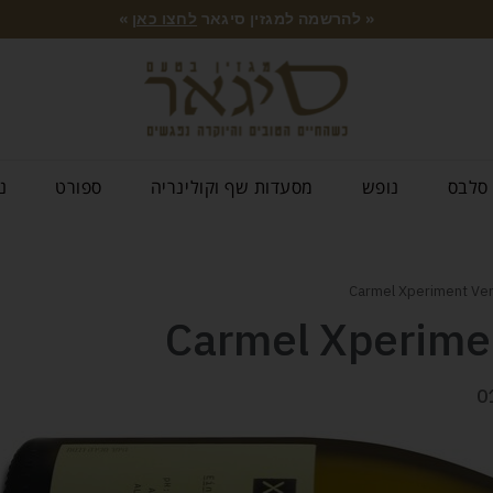
« להרשמה למגזין סיגאר
לחצו כאן
»
סלבס
נופש
מסעדות שף וקולינריה
ספורט
נ
Carmel Xperime
0