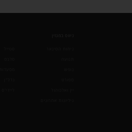
ניווט במגזין
ניחוח הסיגאר
סטייל
תנועה
סלבס
נופש
מסעדות 
ספורט
נדל"ן
יין ואלכוהול
ליידי'ס
גיליונות אחרונים