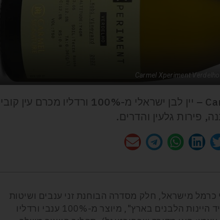
Carmel Xperiment Verdelh
Carmel Xperiment Verdelho 2022 – יין לבן ישראלי מ-100% ורדליו מכרם עין קובי
, פירות גלעין והדרים.
י כרמל מישראל, חלק מסדרה הבוחנת זני ענבים ושיטות
ייצור חדשניות. היין, המוגדר "הצצה לעתיד היינות הלבנים בארץ", מיוצר מ-100% ענבי ורדליו