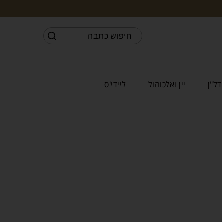
דל"ן
יין ואלכוהול
ליידי'ס