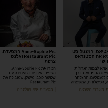
טיאס: המנטליסט
Anne-Sophie Pic המסעדה:
א את הסטנדאפ
Restaurant Pic ואלנס
ושי
צרפת
אתא לבמות הגדולות:
הכירו את Anne-Sophie Pic,
יאס מספר על הדרך
השפית הצרפתייה היחידה עם
למנטליזם, ההצלחה
שלושה כוכבי מישלן, שמובילה את
יה, הכישלונות, המשפחה
Restaurant Pic
ות מעוררי השראה
| מסעדות שף וקולינריה