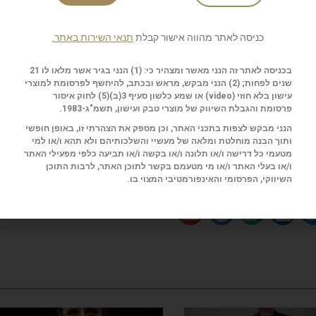
כניסה לאתר מהווה אישור קבלת
תנאי השירות באתר.
בכניסה לאתר זה הנני מאשר ומצהיר כי: (1) הנני בגיר אשר מלאו לו 21
שנים לפחות; (2) הנני מבקש, מראש ובכתב, להיחשף לפרסומת למוצרי
ות
עישון בלא חוזי (
video
) או שמע כלשון סעיף 3(ב)(5) לחוק איסור
שליחה
פרסומת והגבלת השיווק של מוצרי טבק ועישון, תשמ"ג-1983.
הנני מבקש לצפות בתכני האתר, וכן מספק את הצהרתי זו, באופן חופשי
ותוך הבנה מוחלטת ומלאה של מעשיי והשלכותיהם ולא תהא ו/או למי
מטעמי כל דרישה ו/או תלונה ו/או בקשה ו/או תביעה כלפי מפעילי האתר
ו/או בעלי האתר ו/או מי מטעמם בקשר לתוכן האתר, לרבות התוכן
השיווקי, הפרסומי והאינפורמטיבי המצוי בו.