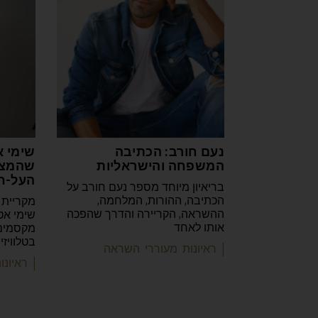
נעם חורב: הכתיבה
שימי א
המשפחה והישראליות
שהמצי
העל-ח
בריאיון מיוחד מספר נעם חורב על
הכתיבה, ההורות, המלחמה,
מקריית 
ההשראה, הקריירה והדרך שהפכה
שימי אט
אותו לאחד
מקסמים 
בטלוויז
| ראיונות מעוררי השראה
| ראיונ