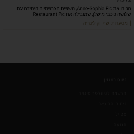
הכירו את Anne-Sophie Pic, השפית הצרפתייה היחידה עם
שלושה כוכבי מישלן, שמובילה את Restaurant Pic
| מסעדות שף וקולינריה
ניווט במגזין
הרשמה לניוזלטר סיגאר
ניחוח הסיגאר
סטייל
תנועה