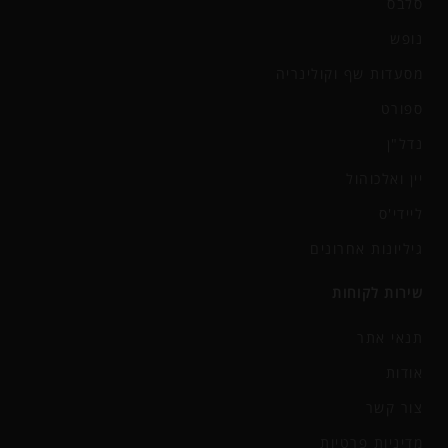
סלבס
נופש
מסעדות שף וקולינריה
ספורט
נדל"ן
יין ואלכוהול
ליידי'ס
גיליונות אחרונים
שירות לקוחות
תנאי אתר
אודות
צור קשר
מדיניות פרטיות