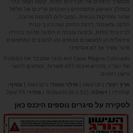
וממשיך לרמזים של תבלינים חמים, קקאו וקפה קלוי.
במהלך העישון מתפתחים ניואנסים עדינים של פלפל
שחור ומתיקות טבעית, המובילים לסיומת ארוכה,
חלקה ומאוזנת. דרגת החוזק נעה בין בינונית
לבינונית־פלוס, ובזכות עובדה זו הסיגר מהווה בחירה
אידאלית הן למעשנים מנוסים והן לחובבים המחפשים
סיגר עשיר אך לא אגרסיבי.
Casa Magna Colorado הוא סיגר שמכבד את המסורת
של יוצריו, מדגיש איכות ללא פשרות, ומתאים לרגעי
עישון רגועים.
ארץ ייצור:
ניקרגואה |
מילוי ואוגד:
ניקרגואה |
עטיף:
קולורדו |
ויטולה:
Robusto (6 x 52) |
מחיר:
75 שקל
לסקירה על סיגרים נוספים היכנס כאן