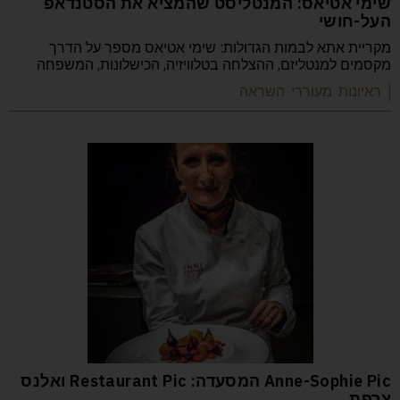
שימי אטיאס: המנטליסט שהמציא את הסטנדאפ
העל-חושי
מקריית אתא לבמות הגדולות: שימי אטיאס מספר על הדרך
מקסמים למנטליזם, ההצלחה בטלוויזיה, הכישלונות, המשפחה
| ראיונות מעוררי השראה
Anne-Sophie Pic המסעדה: Restaurant Pic ואלנס
צרפת