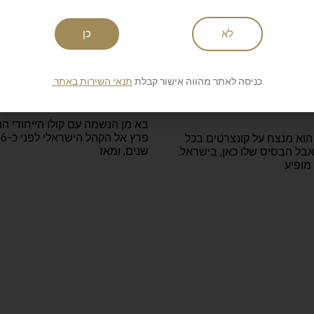
לא
כן
כניסה לאתר מהווה אישור קבלת
תנאי השירות באתר.
גיליון 159 אוגוסט-ספטמבר
סיגאר 158 יוני-יולי 2023
בא מן הנשמה עם קולו הייחודי הו
פרץ אל הקהל הישר
 הוא מנצח על קונצרטים בכל
שנים, ומאז
אבל הבסיס שלו כאן, בישראל.
מופיע