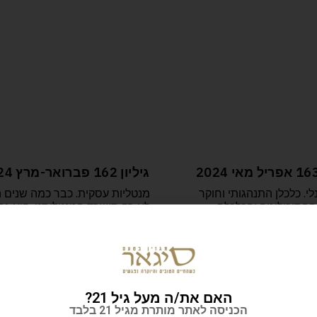
גיליון 162 פברואר-מרץ 2024
לי. כלכלן התנהגותי וחוקר
מנטליות עסקית. כבר כמה שנים ה
פסיכולוגיה והכלכלה
לא רק סושרד המנטליסט, הוא גם
תית, אבל גם מחבר
ליאור היזם ואיש
, גיבור סדרת
האם את/ה מעל גיל 21?
הכניסה לאתר מותרת מגיל 21 בלבד