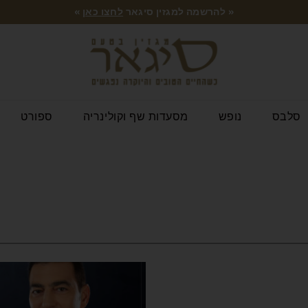
« להרשמה למגזין סיגאר
לחצו כאן
»
סלבס
נופש
מסעדות שף וקולינריה
ספורט