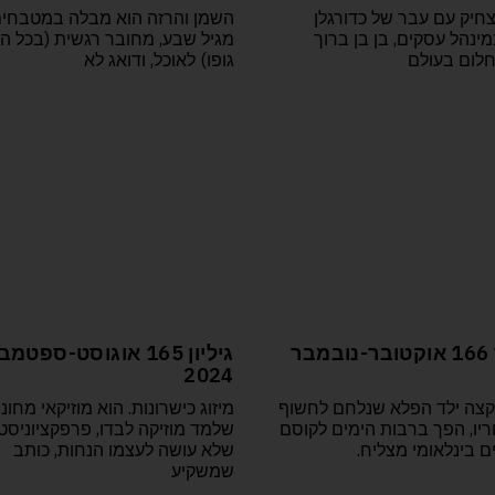
חיק עם עבר של כדורגלן
השמן והרזה הוא מבלה במטבחי
מינהל עסקים, בן בן ברוך
מגיל שבע, מחובר רגשית (בכל ה
לום בעולם
גופו) לאוכל, ודואג לא
סיגאר 166 אוקטובר-נובמבר
גיליון 165 אוגוסט-ספטמ
2024
צה ילד הפלא שנלחם לחשוף
מיזוג כישרונות. הוא מוזיקאי מחונן
ריו, הפך ברבות הימים לקוסם
שלמד מוזיקה לבדו, פרפקציוניסט
 בינלאומי מצליח.
שלא עושה לעצמו הנחות, כותב
שמשקיע