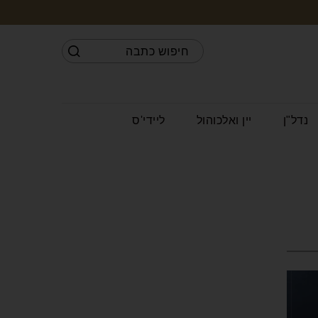
נדל"ן
יין ואלכוהול
ליידי'ס