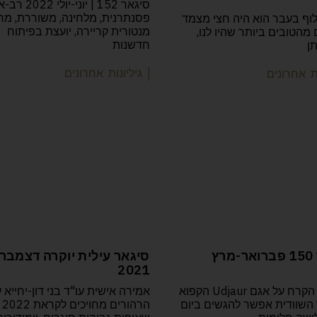
סיגאר 152 | יוני-יו
פסנתרנית, מלחינה, משוררת, מר
וף בעבר הוא היה חצי מצמד
מנטורית קריירה, יועצת בפיתוח
מהטובים ביותר שהיו לנו,
חדשנות
תן
| גיליונות אחרונים
ות אחרונים
סיגאר 150 פברואר-מרץ
סיגאר עילית יוקרה דצמבר
2021
בלט על הקרח על אגם Udjaur הקפוא
אמירה אישית עו"ד בני דון-יחייא 
השוודית אפשר להגשים ביום
הרהורים מחויכים לקראת 2022