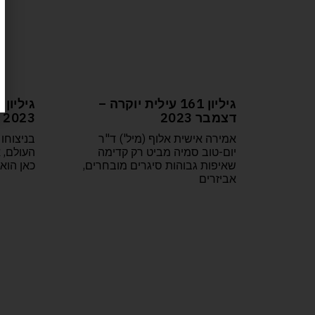
גיליון 161 עילית יוקרה –
דצמבר 2023
2023
אמירה אישית אלוף (מיל') ד"ר
בניצוחו
יום-טוב סמיה מביט רק קדימה
העולם, 
שאיפות גבוהות סיגרים מובחרים,
כאן הוא 
אביזרים