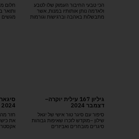
הכי טבעי החיבור העמוק שלו לטבע
חלום מצ
ולאדמה נותן אותותיו במנות, אשר
ותואר ב
מתבשלות באהבה וברגישות וגורמות
מגשים ח
גיליון 167 עילית יוקרה–
דצמבר 2024
2024
סיפור עם סיגר טור אישי של יגאל
חזר מהק
שילון –מוקדש לזכרו שאיפות גבוהות
את כישו
סיגרים מובחרים ואביזרים
אקסטרים