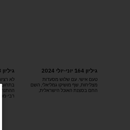
גיליון 164 יוני-יולי 2024
גיליון 163 אפריל מאי 2024
טעם אישי. עם שלוש מסעדות
לא רציונ
מצליחות, שף מושיקו גמליאלי, השם
בתחום ה
החם בסצנת האוכל הישראלית,
ההתנהגו
רבי-מכר