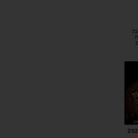
בל
ת
ם