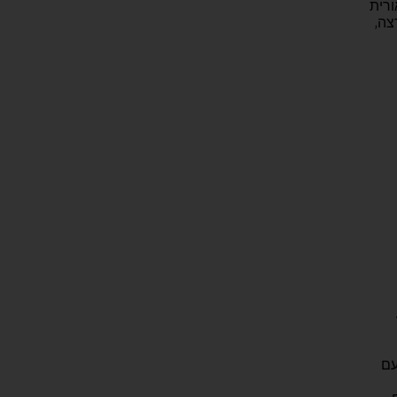
לי 2022 רב-אורית
צה,
עם