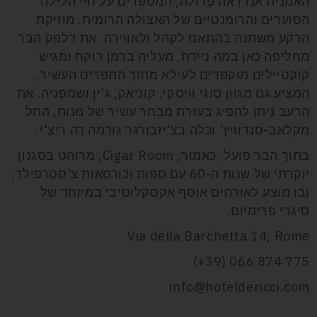
האמנית אנדרֵאה פֶרוֹלה, המספרים על חיי הלילה
הסוערים והרומנטיים של האצולה הרומית. מוזיקת
הרקע משתנה בהתאם לקהל ולאווירה. את דלפק הבר
מחליפה כאן במה ניידת, מעליה ברמן רוקח ומגיש
קוקטיילים מוקפדים לעילא מתוך התפריט העשיר,
המציע גם מגוון סוגי וויסקי, קוניאק, ג'ין ושמפניה. את
הרעב ניתן להפיג בעזרת מבחר עשיר של מנות, החל
מקלאב-סנדוויץ' וכלה בצ'יזבורגר גורמה דֶה ריצ'י.
בתוך הבר פועל, כאמור,
Cigar Room
, מרוהט בסגנון
יוקרתי של שנות ה-60 עם ספות וכורסאות צ'סטרפילד,
ובו מוצע לאורחים אוסף אקסקלוסיבי במיוחד של
סיגרי פרימיום.
Via della Barchetta 14, Rome
(+39) 066 874 775
info@hoteldericci.com