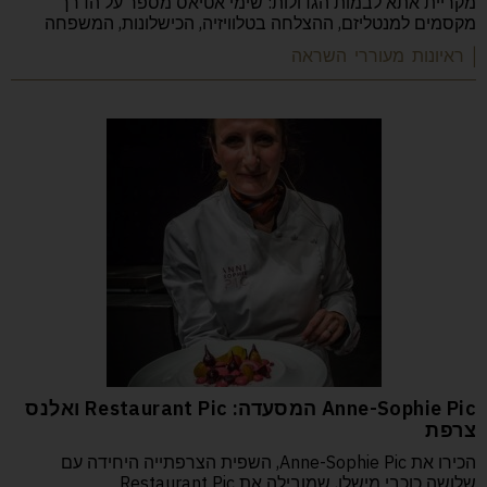
מקריית אתא לבמות הגדולות: שימי אטיאס מספר על הדרך
מקסמים למנטליזם, ההצלחה בטלוויזיה, הכישלונות, המשפחה
| ראיונות מעוררי השראה
Anne-Sophie Pic המסעדה: Restaurant Pic ואלנס
צרפת
הכירו את Anne-Sophie Pic, השפית הצרפתייה היחידה עם
שלושה כוכבי מישלן, שמובילה את Restaurant Pic