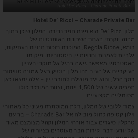
ROMHI.GuestServices@waldorfastoria.com
Hotel De’ Ricci – Charade Private Bar
Hotel De’ Ricci – Charade Private Bar
מלון
De’ Ricci
הוא פינת חמד נדירה. המלון שוכן בתוך
מבנה יוקרתי באחת השכונות האותנטיות של
רומא,
Regola Rione
, המוכרת בזכות חנויות העתיקות,
גלריות לאמנות וחנויות יין היסטוריות. מיקומו
האסטרטגי מאפשר גישה ברגל אל מוקדי העניין
העיקריים של העיר. זהו מלון בוטיק בעל שמונה סוויטות
בסך הכל, והוא יעד מושלם לחובבי יין – אלה ימצאו כאן
תפריט עשיר של 1,500 יינות, וצוות
המורכב כולו
מסומלייה מקצועיים.
צמוד ללובי של המלון, דלת המוסתרת מעיני כל מאחורי
וילון קטיפה כחול מובילה אל
Charade Bar
– בר עם
טרקלין סיגרים עבור אורחי המלון וקהל מצומצם מאוד
של יודעי דבר. קירות הבר מעוטרים בציוריה של