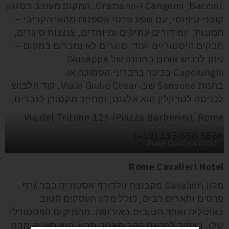
Baccini
,
Cangemi
ו-
Graziano
. המקום מעוצב בסגנון
קובני טיפוסי, עם שפע פרטי אספנות מהאי הקריבי –
תמונות, יומידורים עתיקים ומיוחדים, צנצנות סיגרים,
חבקים היסטוריים ועוד. סיגרים לא נמכרים במקום –
ניתן לרכוש אותם בחנותו של
Giuseppe
Capolunghi
בכיכר ברבריני הסמוכה או
בחנות
Sansone
שב-
Viale Giulio Cesar
. קוד הלבוש
לכניסה לטרקלין הוא אלגנט, ומחייב מקטורן לגברים.
Via del Tritone 125 (Piazza Barberini), Rome
(+39) 335 658 5666
Rome Cavalieri Hotel
Rome Cavalieri Hotel
מלון
Cavalieri
מקבוצת וולדורף אסטוריה כבר גרף
פרסים ותארים רבים, כולל מלון העסקים הטוב
באיטליה ואחד הטובים באירופה. מהמיקום הפסטורלי
שלו, בצמוד לפסגת ההר מונטה מריו, הוא מעניק מבט