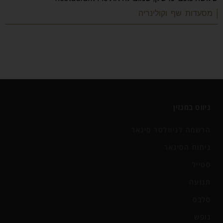
| מסעדות שף וקולינריה
ניווט במגזין
הרשמה לניוזלטר סיגאר
ניחוח הסיגאר
סטייל
תנועה
סלבס
נופש