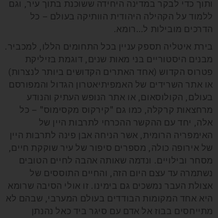
ותוך כדי לבקר במדינה היחידה ששוכנת בתוך עיר, וגם
ללמוד על הקהילה היהודית הוותיקה בעולם – כל
הדרכים מובילות ל…רומא.
בירת איטליה תספק עניין בכל התחומים הללו, למכביר.
מבנים היסטוריים בני מאות שנים, דוגמת בזיליקת
פטרוס הקדוש (אחד האתרים הקדושים ביותר לנצרות)
או אתר השרידים של האמפיתיאטרון הגדול והמפורסם
בעולם, הקולוסאום, או אתר הנופש העתיק והנודע
מרחצאות קרקלה, כמו גם "קירקוס מקסימוס" – כל
אלה, יחד עם ההקשר ההכרחי לתרבות היין של
האימפריה הרומית, אשר הניחה אבן פינה לתרבות היין
של אירופה כולה, מספרים סיפור של עיר שוקקת חיים,
מסחר ובילויים. ונדמה שאותה אהבה לחיים הטובים
נשתמרה עד עצם היום הזה, והחיים התוססים של
אצולת העבר נמשכים גם בימינו. זו אולי הסיבה שרומא
היא אחד המקומות הבודדים בעולם המערבי, שבהם לא
מתייחסים בבוז אל אדם עם סיגר ביד כאל נהנתן