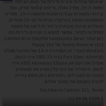
יש אוסף עבודות זכוכית נדירות של האמן הצרפתי מסוף
המאה ה-19, אמיל גאלה, וריהוט קלאסי עתיק, ואת
קירותיו מפארות עבודות אמנות מהמאה ה-19. תפריט
המשקאות המוצע בטרקלין נפרס על פני 25 עמודים,
הכוללים נציגות מובחרת ביותר לכל סוג של משקה
המתלווה לסיגר. אפשר למצוא בו פנינים נדירות כמו
רום קובני
Valdespino Jerez
מתקופת טרום המהפכה,
ברבן
Family Reserve
של
Pappy Van
Winkle’s
האגדי, או המהדורה ה-14 של הסינגל מאלט
המיתולוגי
Port Ellen
בן ה-35 (380 אירו לכוס),
ואפילו את הקוניאק
Hennessy Ellipse
(650 אירו
לכוס). היומידור של הטרקלין מציע את המותגים
הקובניים המובילים, ולאורחים ניתן חופש בחירה
להביא בעצמם את הסיגר שלהם.
Via Alberto Cadlolo 101, Rome
(+) 39 06 3509 1