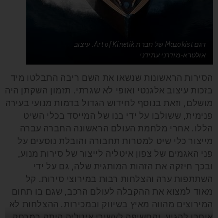
דגם Mazokist של חברת Art of Kinetik. עיצוב
אולטרא-מודרני עתידני
הסירות הראשונות שנשאו את השם ריבה התבלטו מיד
בזכות עיצוב אלגנטי ואופי לא שגרתי. תזמון השקתן היה
מושלם, וזאת בנוסף לחידוש הגדול בדמות מנועי בעירה
פנימית, ששולבו על ידי בנו של המייסד בכלי השיט
הללו. אחרי מלחמת העולם הראשונה החברה עברה
מייצור כלי שיט למטרות תחבורה והובלת נוסעים על
פני האגמים של צפון איטליה לייצור של סירות מנוע,
ובכך חיזקה את הזהות המותגית שלה, גם על ידי
השתתפות ערה והצלחות רבות במירוצי סירות. קל
מאוד למצוא את ההקבלה לעולם הרכב, שגם בו תחום
המירוצים מהווה מאיץ בשיווק ובמכירות. ההצלחות לא
איחרו להגיע, והחשיפה לעשירי איטליה היתה במרחק