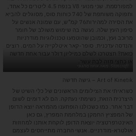
למפורסמת. שני מנועי V8 בנפח 4.5 ליטרים כל אחד,
ותפוקה משותפת של 740 כוחות סוס, מסוגלים להביא
את הסירה למהירות76 קמ"ש, עם שמונה אנשים על
סיפון העץ שלה. נעשה בה שימוש משולב של חומר
מרוכב ועץ, וכמובן שהוטמעו טכנולוגיות מודרניות
והנדסה עדכנית. סופר-קאר איטלקייה על המים. רוצים
כזאת? תצטרכו לשלם כמיליון דולר עבור אחת חדשה
או כחצי מזה לבת עשר.
Stancraft. מאה אחוז מהגוני
Art of Kinetik – גישה חדשה
כשראיתי את הצילומים הראשונים של כלֵי השיט של
היצרנית הזאת, נשימתי נעתקה. הם לא דומים לשום
דבר אחר. כמו כשכולנו הופתענו מהמראה יוצא הדופן
של המפציץ החמקן במלחמת המפרץ, גם כאן
האינטרפרטציה יוצאת הדופן לוקחת אותנו למחוזות
אולטרא-מודרניים. אנשי החברה מתייחסים לעצמם