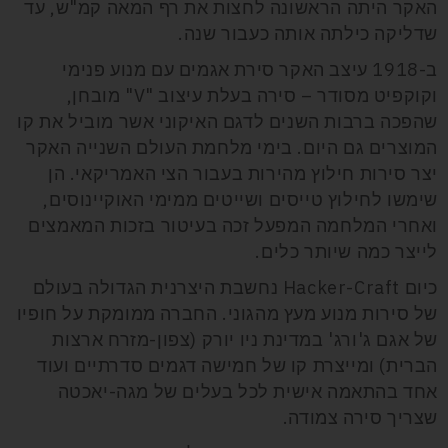
האקר היתה הראשונה לחצות את רף המאה קמ"ש, עד
שדליקה כילתה אותה כעבור שנה.
ב-1918 עיצב האקר סירת אגמים עם מנוע פנימי
וקוקפיט מסודר – סירה בעלת עיצוב "V" מובחן,
שהפכה ברבות השנים לדגם האיקוני אשר מוביל את קו
המוצרים גם היום. בימי מלחמת העולם השנייה האקר
יצר סירות חילוץ מהירות בעבור הצי האמריקאי. הן
שימשו לחילוץ טייסים ושייטים ממימי האוקיינוסים,
ואחרי המלחמה המפעל זכה בעיטור בזכות המאמצים
לייצר כמה שיותר כלים.
כיום Hacker-Craft נחשבת היצרנית הגדולה בעולם
של סירות מנוע מעץ מהגוני. החברה ממומקת על חופיו
של אגם ג'ורג' במדינת ניו יורק (צפון-מזרח ארצות
הברית) ומייצרת קו של חמישה דגמים סדרתיים ועוד
אחד בהתאמה אישית לכל בעלים של מגה-יאכטה
שצריך סירה צמודה.