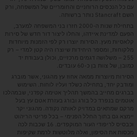
עם כל הנכסים הרוחניים והחומריים של המשפחה, ורק
השם Stancraft נותר ברשותה.
בתחילת שנות ה-2000 חזרו בני המשפחה למערב,
הפעם למדינת איידהו, והחלו ליצור דור חדש של סירות
קלאסיות מעץ. הסירות יוצרו רק לפי הזמנות מיוחדות
מלקוחות, ומספר היחידות שיוצרו היה קטן למדי – רק
255 – משלושה דגמים מרכזיים, וכולן בעבודת יד
כמובן, של צוות בן כ-60 עובדים.
הסירות מיוצרות ממאה אחוז עץ מהגוני, אשר מוברג
ומודבק יחד, בתחילה כשלד ועליו לוחות. השימוש
בברגים מחייב בהמשך תהליך אטימה קפדני, שבמהלכו
אוטמים בנפרד כל בורג ובורג בעזרת אטם עץ בעל
מרקם שמתאים במדויק לאותה נקודה. מהגוני יקר
יימצא גם בתוך החלל הפנימי – בכל פריטי הריהוט
וכבסיס לריפודי העור המוקפדים. 16 שכבות לכה
מכסות את הסיפון, ואלה מלוטשות לרמת שקיפות