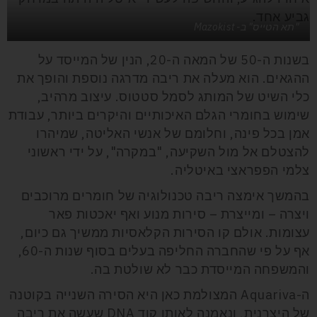
גביע אחד.
"תא הטייס" ב- Mazokist
בשנות ה-50 של המאה ה-20, הנין של המייסד על
ההגאים. הוא מעלה את ריבה מדרגה נוספת והופך את
כלי השיט של המותג לסמל סטטוס. עיצוב מרהיב,
שימוש בחומרי הגלם האיכותיים והיקרים ביותר, עבודת
אמן בכל פינה, וחלומם של אנשי האליטה, שמיהרו
להצטלם אל מול השקיעה, "במקרה", על ידי ראשוני
צלמי הפפראצי באיטליה.
בהמשך אימצה ריבה טכנולוגיה של חומרים מרוכבים
ויצרה – ומייצרת – סירות מנוע ואף יאכטות פאר
עצומות. אולם קו הסירות הקלאסיות ממשיך גם כיום,
אף על פי שהחברה החליפה בעלים בסוף שנות ה-60,
והמשפחה המייסדת כבר לא שולטת בה.
ה-Aquariva המצולמת כאן היא הסירה השנייה בקוטנה
של היצרנית, ונאמנה לאותו קוד DNA שעשה את ריבה