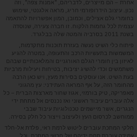
אחרת – הם מייצרים, לדבריהם, "אמנות צפה", וזה
נכון. עיצוב הידרופורמי חריג, מראה אלגנטי, שימוש
בחומרי גלם אצילים, וכמובן, המון אפשרויות להתאמה
עצמית לכל גחמות הלקוח. זו חברה צעירה, שנוסדה
בשנת 2011 בסרביה והמטה שלה בבלגרד.
פיתוח כלי השיט נעשה בעזרת תוכנות מתקדמות,
המשמשות בתעשיות הרכב והתעופה, במטרה להגיע
לאיזון בין חומרי הגלם האורגניים והמלאכותיים שבהם
משתמשים וכדי להשיג יציבות, בטיחות ויעילות מרביות
בעת השיט. אנו עוסקים בסירות מעץ, ויש כאן הרבה
מהחומר הזה, על אף המראה העתידני: עץ מהגוני
מאפריקה, טיק בורמזי, אגוז שחור מארצות הברית – כל
אלה עוברים עיבוד ראשוני ואז נכנסים אל מתחת ידי
הנגרים, אשר מיישמים טכנולוגיות עיבוד שבבי
ממוחשב לכרסום העץ ולעיצוב וייצור כל חלק בסירה.
חלקי המתכת עוברים ליטוש לרמת ראי, פלדת אל-חלד
עמידה עוברת תחת ידיהם של חרשי המתכת, וכל