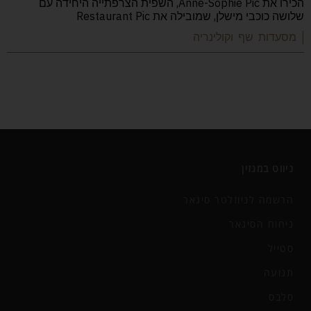
הכירו את Anne-Sophie Pic, השפית הצרפתייה היחידה עם
שלושה כוכבי מישלן, שמובילה את Restaurant Pic
| מסעדות שף וקולינריה
ניווט במגזין
הרשמה לניוזלטר סיגאר
ניחוח הסיגאר
סטייל
תנועה
סלבס