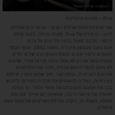
הקוקפיט של Aquariva
Riva – אמנות איטלקית
אם יש סירה אחת שכולם רוצים – או צריכים שתהיה
להם – זו סירה של Riva. סערה גדולה, בקנה מידה
הרסני, חבטה קשות בכפר הדייגים על גדות
אגם Iseo שבצפון איטליה. השנה 1842. אנשי הכפר
המומים וחסרי אונים לנוכח ההרס הרב של צי הדיג.
העזרה באה מכיוון לא צפוי: בונה סירות צעיר, שהגיע
לא מזמן לכפר לחפש עבודה, זיהה את ההזדמנות
שהטבע העניק לו, ובזמן קצר, תוך שהוא מפגין יעילות
ויצירתיות, הצליח להשמיש את מרבית הסירות ולרכוש
בכך את אמונם והערכתם של אנשי הכפר. כך החלה
האגדה של פייטרו ריבה, שמאותו יום ואילך קנה את
מקומו, בעמל רב, בקרב קהילת השייטים של אגמי צפון
איטליה.