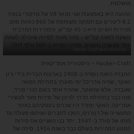
מושלמת.
ההנעה היא באמצעות שני מנועי V8 של מרקורי בנפח
8.2 ליטרים עם תפוקה משותפת של 860 כוחות סוס.
מהירות השיוט היא כ-45 קמ"ש, והמהירות המרבית
נושקת למאה קמ"ש – מהר מאוד לסירה שיכולה לשאת
יותר מעשרה נוסעים. מחיר הסירה כ-900 אלף דולר.
תא הנוסעים של Hacker-Craft
Hacker-Craft – היסטוריה אמריקאית
החברה הזאת נוסדה ב-1908 בארצות הברית בידי ג'ון
האקר, שהיה אדריכל ימי מוערך בתחילת המאה
שעברה. אלא שהאקר, שהכיר אחד בשם הנרי פורד,
פנה כבר בתחילת הדרך לכיוון של סירות פאר לעשירי
אמריקה. האקר ופורד היו שכנים בעסקיהם באזור
התעשייה של דטרויט, הפכו לחברים ושיתפו פעולה עד
מותו של פורד ב-1947. יחד בנו השניים את סירות
המנוע המהירות בעולם כבר בשנת 1916. סירה של