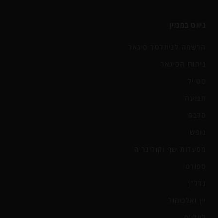
ניווט במגזין
הרשמה לניוזלטר סיגאר
ניחוח הסיגאר
סטייל
תנועה
סלבס
נופש
מסעדות שף וקולינריה
ספורט
נדל"ן
יין ואלכוהול
ליידי'ס