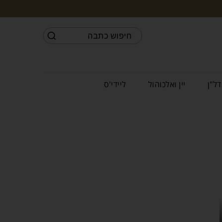
דל"ן
יין ואלכוהול
ליידי'ס