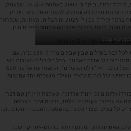
היהלומן ומעצב התכשיטים הבריטי הנודע, לורנס גראף, ביקר ב-2003 באחוזת Delaire שבעמק,
ינות המופקים בה והחליט להפוך אותה ליצרנית יין
ברמה עולמית וגם לפתוח בה מקום לאירוח ברמה עילית. נכון ל-2025 זה הצליח: האחוזה, שנקרא
האירוח הוא בלודג'ים, שהם וילות פרטיות לכל דבר בגדלים שבין שבעים מ"ר ל-130 מ"ר, עם
מרהיבים של שדות האחוזה. בכל הלודג'ים האירוח הוא
מהסוג היוקרתי והמפנק ביותר, אבל רמה מעל כולם היא "וילת הבעלים", המשתרעת על פני 660
ו האישי של לורנס גראף. הווילה מושכרת יחד עם צוות
בורדו אדומים וכן יינות שרדונה. טעימות היין הן שם דבר,
ת עם גבינות ונקניקים, סלמון, ירקות ועוד. באחוזה
יט על בסיס מוצרי העונה בהשפעת המטבח המקומי, וכן
לים, האחוזה היא המקום היחיד בדרום-אפריקה שבו