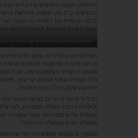
כחמישים ק"מ מקייפטאון, התרשם מרמת הי
עכשיו Delaire Graff, נבחרה כמקום האירוח הטוב ביותר בדרום-אפריקה בתחום תיירות היין.
Delaire Graff Estate דרום-אפריקה. צילומים: Delaire Graff Estate
בריכה פרטית ומרפסות פתוחות לנופים ה
מ"ר ומכילה אוסף אמנות יקר ערך, מאוספ
תחזוקה שלם, כולל טבח ובאטלר.
בדֶלֵייר גראף מייצרים בעיקר מגוון יינות 
וכוללות הדרכה צמודה וקפדנית, לצד צלחו
פועלות שלוש מסעדות: אחת שמציעה תפר
מסעדה יפנית ומסעדה איטלקית.
בנוסף, ובעקבות מקצועו העיקרי של הבע