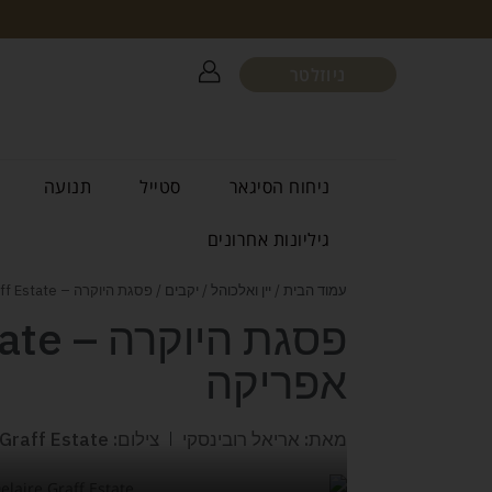
ניוזלטר
ניחוח הסיגאר
סטייל
תנועה
גיליונות אחרונים
עמוד הבית
/
יין ואלכוהל
/
יקבים
/ פסגת היוקרה – Delaire Graff Estate | דרום אפריקה
אפריקה
מאת: אריאל רובינסקי
צילום: Delaire Graff Estate