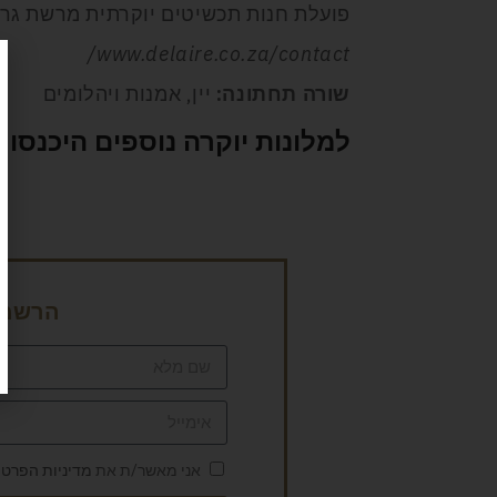
פועלת חנות תכשיטים יוקרתית מרשת גר
www.delaire.co.za/contact/
שורה תחתונה:
יין, אמנות ויהלומים
למלונות יוקרה נוספים היכנסו כ
הרשמה 
אני מאשר/ת את
מדיניות הפרטי