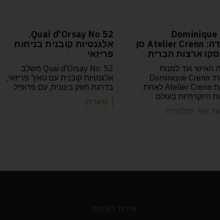
52 Quai d'Orsay No.
Dominique 
המסעדה: Atelier Crenn סן
אלגנטיות קובנית בניחוח
קו ארצות הברית
פריזאי
 האישי ועד למנות
Quai d'Orsay No. 52 משלב
הפואטיות: Dominique Crenn
אלגנטיות קובנית עם טאץ' פריזאי,
הפכה את Atelier Crenn לאחת
בדרגת חוזק בינונית, עם פרופיל
 היוקרתיות בעולם
| סיגרים
ת שף וקולינריה
שירות לקוחות