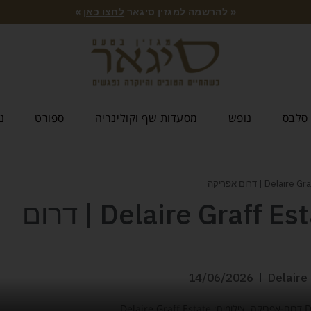
« להרשמה למגזין סיגאר
לחצו כאן
»
סלבס
נופש
מסעדות שף וקולינריה
ספורט
נ
פסגת היוקרה – Delaire Graff Estate | דרום
14/06/2026