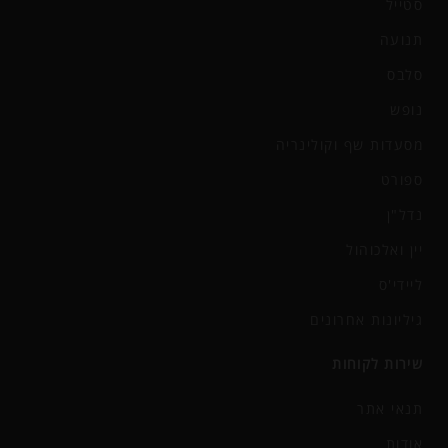
סטייל
תנועה
סלבס
נופש
מסעדות שף וקולינריה
ספורט
נדל"ן
יין ואלכוהול
ליידי'ס
גיליונות אחרונים
שירות לקוחות
תנאי אתר
אודות