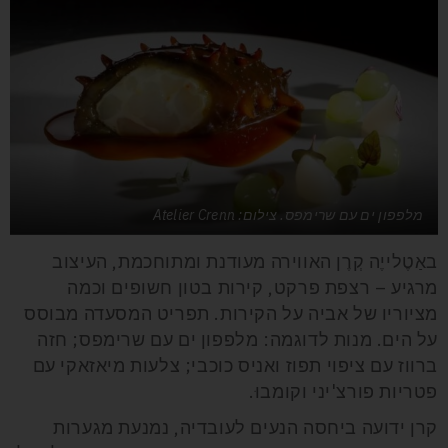
מלפפון ים עם שרימפס. צילום: Atelier Crenn
באַטֶלייֶה קְרֶן האווירה מעודנת ומתוחכמת, העיצוב
מרגיע – רצפת פרקט, קירות בטון חשופים וכמה
מציוריו של אביה על הקירות. תפריט המסעדה מבוסס
על הים. מנות לדוגמה: מלפפון ים עם שרימפס; חזה
ברווז עם ציפוי תפוז ואניס כוכבי; צלעות מיאזאקי עם
פטריות פורצ'יני וקומבוּ.
קרן ידועה ביחסה הנעים לעובדיה, נמנעת מגערות