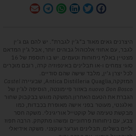
היצרנים גאים מאוד ב"ג'ין לגברת". יש להם גם ג'ין
לגבר, עם אחוזי אלכוהול גבוהים יותר, אבל ג'ין המדאם
מצטיין באלף ניחוחות וטעמים. יש בו תוספת של 16
סוגי צמחים ו-או תבלינים באינפוזיה קרה, רובם מוכָּרים
לכל יצרן ג'ין, מלבד שישה שהם סודיים.
המזקקה,Antica Distilleria Quaglia, שבעיירה
Castel
nuovo Don Bosco
באזור פיימונטה, הוסיפה לג'ין של
הגברת את הטעם האחרון.המשקה מוגש בבקבוק שחור
ואלגנטי, מעוטר בפני אישה מאופרת בכבדות, כמו
מבקשת טעימה של קוקטייל אוריגינלי. משקה חסר
צבע, עם ניחוחות פרחוניים ומשהו מתקתק. הרבה תפוז
וליים בשלים, תבלינים וערער עוקצני. משקה אידיאלי