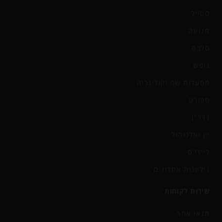
סטייל
תנועה
סלבס
נופש
מסעדות שף וקולינריה
ספורט
נדל"ן
יין ואלכוהול
ליידי'ס
גיליונות אחרונים
שירות לקוחות
תנאי אתר