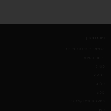
ניווט במגזין
הרשמה לניוזלטר סיגאר
ניחוח הסיגאר
סטייל
תנועה
סלבס
נופש
מסעדות שף וקולינריה
ספורט