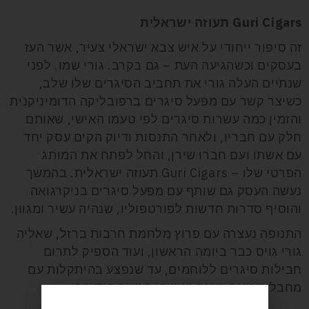
Guri Cigars תעוזה ישראלית
זה סיפור ייחודי על איש צבא ישראלי צעיר, אשר העז
בעסקים וכשהגיעה העת – גם בקרב. גורי שמו. לפני
שנתיים העלה גורי את תחביב הסיגרים שלו שלב,
כשיצר קשר עם מפעל סיגרים ברפובליקה הדומיניקנית
והזמין כמה עשרות סיגרים לפי טעמו האישי, שאותם
חלק עם חבריו, ולאחר התנסות ודיוק הקים עסק יחד
עם אשתו ועם חברו שירן, והחל לפתח את המותג
הפרטי שלו – Guri Cigars תעוזה ישראלית. בהמשך
נעשה העסק גם שותף עם מפעל סיגרים בניקרגואה
והוסיף סדרות חדשות לפורטפוליו, שנהיה עשיר ומגוון.
התנופה נעצרה עם פרוץ מלחמת חרבות ברזל, שאליה
גורי גויס כבר ביומה הראשון, ועוד הספיק לתרום
חבילות סיגרים ללוחמים, עד שנפצע בהיתקלות עם
מחבל בינואר השנה ואושפז במשך חודשים.