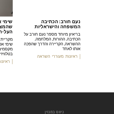
נעם חורב: הכתיבה
שימי א
המשפחה והישראליות
שהמצי
העל-חו
בריאיון מיוחד מספר נעם חורב על
הכתיבה, ההורות, המלחמה,
מקריית 
ההשראה, הקריירה והדרך שהפכה
שימי אט
אותו לאחד
מקסמים 
בטלוויז
| ראיונות מעוררי השראה
| ראיונ
ניווט במגזין