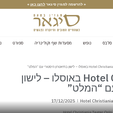
« להרשמה למגזין סיגאר
לחצו כאן
»
סלבס
נופש
מסעדות שף וקולינריה
ספורט
נ
Hotel Christiania Teater באוסלו – לישון
עם “המלט”
17/12/2025