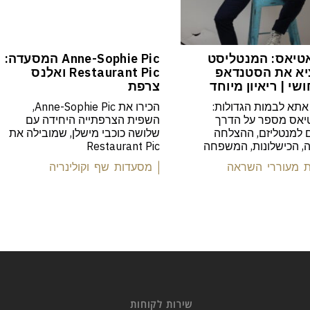
טיאס: המנטליסט
Anne-Sophie Pic המסעדה:
א את הסטנדאפ
Restaurant Pic ואלנס
שי | ריאיון מיוחד
צרפת
אתא לבמות הגדולות:
הכירו את Anne-Sophie Pic,
יאס מספר על הדרך
השפית הצרפתייה היחידה עם
למנטליזם, ההצלחה
שלושה כוכבי מישלן, שמובילה את
יה, הכישלונות, המשפחה
Restaurant Pic
ות מעוררי השראה
| מסעדות שף וקולינריה
שירות לקוחות