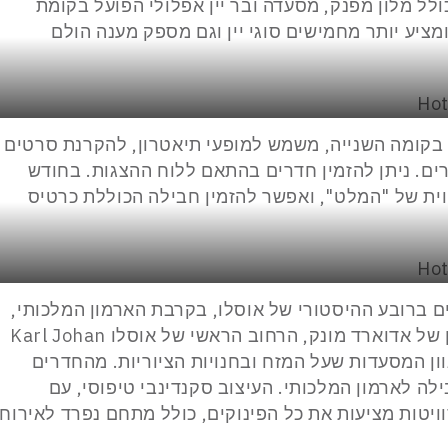
ולל מלון מפנק, מסעדה ובר יין אפלולי הפועל בקומת
ציע יותר מחמישים סוגי יין וגם מספק מענה הולם
 בקומה השנייה, משמש למופעי תיאטרון, להקרנת סרטים
רים. ניתן להזמין חדרים בהתאם ללוח ההצגות. בחודש
ית של "המלט", ואפשר להזמין חבילה הכוללת כרטיס
Stor, אזור שוקק חיים ברובע ההיסטורי של אוסלו, בקרבת הארמון המלכותי,
התיאטרון הלאומי, בית האופרה, המוזיאון של אדוארד מונק, הרחוב הראשי של אוסלו Karl Johan
Aker B, הידועה במגוון המסעדות שעל המזח ובחנויות הציוריות. מהחדרים
לה לארמון המלכותי. העיצוב סקנדינבי טיפוסי, עם
ויטות מציעות את כל הפינוקים, כולל מתחם נפרד לאירוח