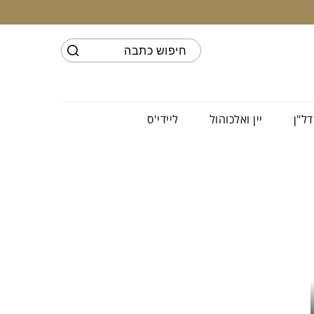
דל"ן
יין ואלכוהול
ליידי'ס