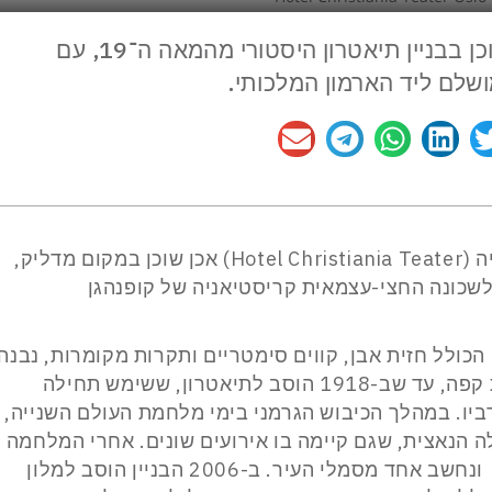
מלון Christiania Teater באוסלו שוכן בבניין תיאטרון היסטורי מהמאה ה־19, עם
מושלם ליד הארמון המלכותי.
לא להתבלבל, מלון התיאטרון קריסטיאניה (Hotel Christiania Teater) אכן שוכן במקום מדליק,
ר לשכונה החצי-עצמאית קריסטיאניה של קופנהגן
י הכולל חזית אבן, קווים סימטריים ותקרות מקומרות, נבנה
במהלך המאה ה-19 ושימש בין היתר בית קפה, עד שב-1918 הוסב לתיאטרון, ששימש תחילה
יו. במהלך הכיבוש הגרמני בימי מלחמת העולם השנייה,
הנאצית, שגם קיימה בו אירועים שונים. אחרי המלחמה
חזר לתפקד כתיאטרון בשםKinoteatret ונחשב אחד מסמלי העיר. ב-2006 הבניין הוסב למלון