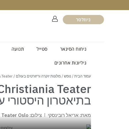
ניוזלטר
ניחוח הסיגאר
סטייל
תנועה
גיליונות אחרונים
עמוד הבית
/
נופש
/
מלונות יוקרה וריזורטים בעולם
/ Hotel Christiania Teater באוסלו – לישון בתיאטרון היסטורי עם “המלט”
בתיאטרון היסטורי 
מאת: אריאל רובינסקי
צילום: Hotel Christiania Teater Oslo