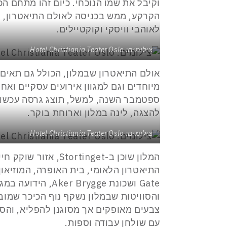
וקיבל את שמו הנוכחי. כיום זהו מתחם הכ
הקרקע, ממש בכניסה לאולם התיאטרון, ומ
לאוהבי וויסקי וקוקטיילים.
צילומים: Hotel Christiania Teater Oslo
אולם התיאטרון שבמלון, הכולל גם תאים
מיוחדים וגם למגוון אירועים עסקיים ואח
ספטמבר השנה, למשל, תוצג גרסה עכשוו
להצגה, לינה במלון וארוחת בוקר.
צילומים: Hotel Christiania Teater Oslo
המלון שוכן ב-tinget
Gate ושכונת rygge
והסוויטות שבמלון נשקף נוף הכיכר שמובי
צבעים מאופקים אך מסוגנן להפליא, והסו
עם שולחן עבודה וספות.