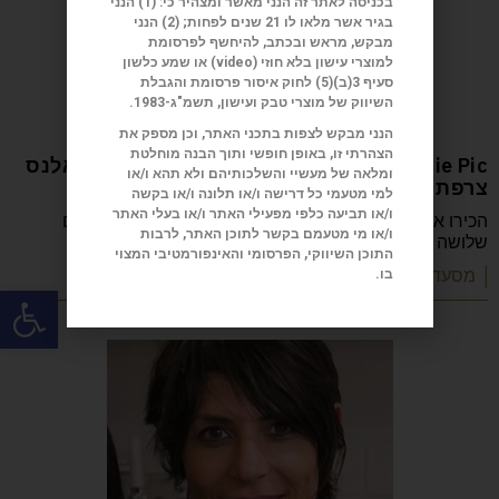
בכניסה לאתר זה הנני מאשר ומצהיר כי: (1) הנני
בגיר אשר מלאו לו 21 שנים לפחות; (2) הנני
מבקש, מראש ובכתב, להיחשף לפרסומת
למוצרי עישון בלא חוזי (
video
) או שמע כלשון
סעיף 3(ב)(5) לחוק איסור פרסומת והגבלת
השיווק של מוצרי טבק ועישון, תשמ"ג-1983.
הנני מבקש לצפות בתכני האתר, וכן מספק את
הצהרתי זו, באופן חופשי ותוך הבנה מוחלטת
Anne-Sophie Pic המסעדה: Restaurant Pic ואלנס
ומלאה של מעשיי והשלכותיהם ולא תהא ו/או
צרפת
למי מטעמי כל דרישה ו/או תלונה ו/או בקשה
ו/או תביעה כלפי מפעילי האתר ו/או בעלי האתר
הכירו את Anne-Sophie Pic, השפית הצרפתייה היחידה עם
ו/או מי מטעמם בקשר לתוכן האתר, לרבות
שלושה כוכבי מישלן, שמובילה את Restaurant Pic
התוכן השיווקי, הפרסומי והאינפורמטיבי המצוי
| מסעדות שף וקולינריה
בו.
פתח