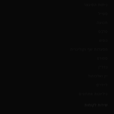
ניחוח הסיגאר
סטייל
תנועה
סלבס
נופש
מסעדות שף וקולינריה
ספורט
נדל"ן
יין ואלכוהול
ליידי'ס
גיליונות אחרונים
שירות לקוחות