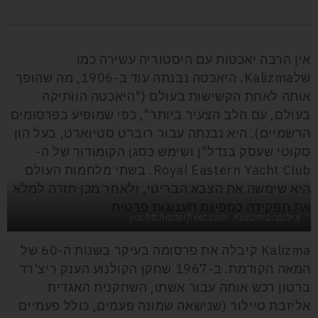
אין הרבה יאכטות עם היסטוריה עשירה כמו
שלKalizma. היאכטה נבנתה עוד ב-1906, מה שהופך
אותה לאחת הקשישות בעולם ("היאכטה הוותיקה
בעולם, עם הלב הצעיר ביותר", כפי שמופיע בפרסומים
הרשמיים). היא נבנתה עבור רוברט סטיוארט, בעל הון
סקוטי שעסק בנדל"ן ושימש כסגן הקומודור של ה-
Royal Eastern Yacht Club. בשתי מלחמות העולם
היא שימשה את הצבא הבריטי, ולאחר מכן חזרה למלא
את תפקידה כספינת תענוגות פרטית.
צילום: yachtcharterfleet.com. Kalizma
Kalizma קיבלה את פרסומה בעיקר בשנות ה-60 של
המאה הקודמת. ב-1967 שחקן הקולנוע הענק ריצ'רד
ברטון רכש אותה עבור אשתו, השחקנית האגדית
אליזבת טיילור (שנישאה שמונה פעמים, כולל פעמיים