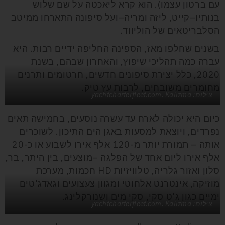
עם ברטון עצמו). הוא קרא ליאכטה על שם שלוש
בנותיו–קייט, ליזה ומריה–ועל סיפונה התארחו ממיטב
הסלבריטאים של הוליווד.
בשנים שחלפו מאז, הספינה החליפה ידיים רבות. היא
עברה כמה תהליכי שיפוץ, והאחרון שבהם, בשנת
2020, כלל יצירת סיפונים חדשים, חרטומים ותרנים
מחומרים משובחים, לרבות עץ טיק.
צילום: yachtcharterfleet.com. Kalizma
כיום היא יכולה לארח עד עשרה נוסעים, בחמישה תאים
נפרדים, ויוצאת למסעות באגן הים התיכון. לשוכרים
אותה – תמורת יותר מ-120 אלף אירו לשבוע או כ-20
אלף אירו ליום אחד של הפלגה –מוצעים, בין היתר, בר,
סלון ואזור גלריה, טלוויזיות HD חכמות, מערכת
מוזיקה, אינטרנט אלחוטי ומגוון צעצועים וגאדג'טים
ימיים כגון ג'ט סקי, סקי מים ושנורקלינג.
צילום: yachtcharterfleet.com. Kalizma