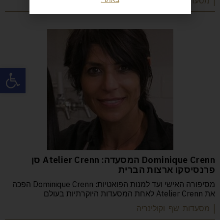
| מסעדות שף וקולינריה
פתח
Dominique Crenn המסעדה: Atelier Crenn סן
פרנסיסקו ארצות הברית
מסיפורה האישי ועד למנות הפואטיות: Dominique Crenn הפכה
את Atelier Crenn לאחת המסעדות היוקרתיות בעולם
| מסעדות שף וקולינריה