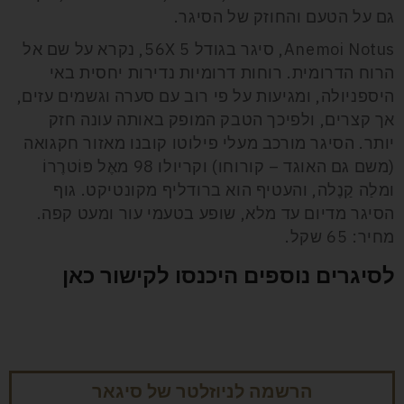
גם על הטעם והחוזק של הסיגר.
Anemoi Notus, סיגר בגודל 5 56X, נקרא על שם אל
הרוח הדרומית. רוחות דרומיות נדירות יחסית באי
היספניולה, ומגיעות על פי רוב עם סערה וגשמים עזים,
אך קצרים, ולפיכך הטבק המופק באותה עונה חזק
יותר. הסיגר מורכב מעלי פילוטו קובנו מאזור חקגואה
(משם גם האוגד – קורוחו) וקריולו 98 מאֶל פּוֹטרֶרוֹ
ומלַה קַנֶלה, והעטיף הוא ברודליף מקונטיקט. גוף
הסיגר מדיום עד מלא, שופע בטעמי עור ומעט קפה.
מחיר: 65 שקל.
לסיגרים נוספים היכנסו לקישור כאן
הרשמה לניוזלטר של סיגאר