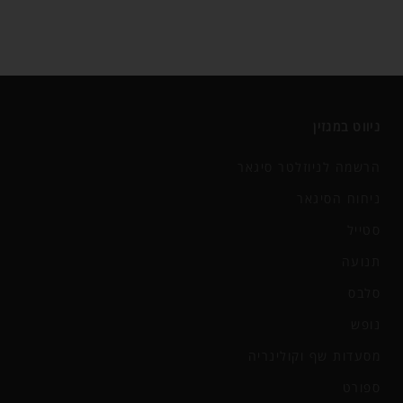
ניווט במגזין
הרשמה לניוזלטר סיגאר
ניחוח הסיגאר
סטייל
תנועה
סלבס
נופש
מסעדות שף וקולינריה
ספורט