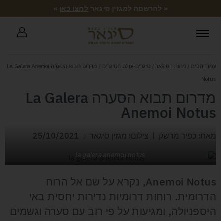
« להרשמה למגזין סיגאר
לחצו כאן
»
עמוד הבית
/
ניחוח הסיגאר
/
סיגרים-עולם הסיגרים
/ מדרום תבוא הסערה La Galera Anemoi
Notus
מדרום תבוא הסערה La Galera
Anemoi Notus
מאת: כפיר מרשק
צילום: מגזין סיגאר
25/10/2021
la galera anemoi notus
Anemoi Notus, נקרא על שם אל הרוח
הדרומית. רוחות דרומיות נדירות יחסית באי
היספניולה, ומגיעות על פי רוב עם סערה וגשמים