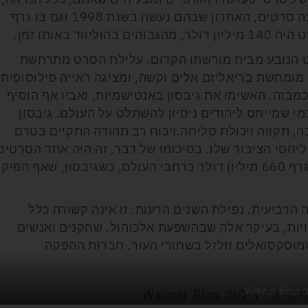
הוא מזוהה יותר מכל. הסדרה כללה ארבעה סרטים, האחרון שבהם נעשה בשנת 1998 וגם בו גרף
סרט הנובע מבית מורשתו הקדום. עלילת הסרט מתרחשת
ו מומחשת בריאליזם אלים וקשה, ומציגה ראייה פילוסופית
בזה. האשימו את גיבסון באנטישמיות, ואביו אף הוסיף
 שמייחס ליהודים ניסיון להשתלט על העולם. גיבסון
, תקווה ויכולת סליחה.ויכוח רב תהודה התקיים בטרם
יחסי הציבור שלו. בסיכומו של דבר, זה היה אחד הסרטים
הרווחיים בתולדות הקולנוע עד אז – הוא גרף 660 מיליון דולר ברחבי העולם, כשגיבסון, שאף הפיק
ביעית. נפילת השנים הרעות. זו אינה קשורה כלל
ויות, בעיקר אלה שבהשפעת אלכוהול. שחקנים ואנשים
ומוסקסואלים וזלזל בשחורי העור. חברות ההפקה