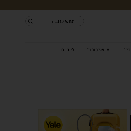
דל"ן
יין ואלכוהול
ליידי'ס