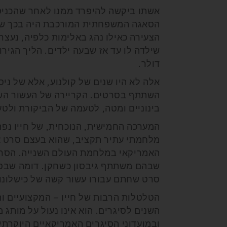
אשתו ביקשה להיפרד ממנו לאחר שהכניס 
הסאגה המשפחתית המורכבת היה בכך שה
הצעירה כאילו נהג באלימות כלפיה, נעצר
דולר.
השתתף בסרטים. הקריירה של העשור השנ
בינוניים ומטה, לטעמה של הביקורת ולטעמ
מלחמתי עתיר תקציב, שהוא בעצם סרט א
האמריקאי במלחמת העולם השנייה. הסרט 
שבהם משתתף גיבסון כשחקן. דומה שבסרט
סרט שחתם עבורו עשור קשה של כישלונות 
הטלטלות הרבות של חייו – המקצועיים וה
השנים לסיגרים. הוא אינו נעול על מותג 
ובמועדוני הסיגרים האמריקאיים היוקרתיים,