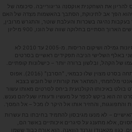
להריון את השחקנית אוקסנה גריגורייבה. סיכומה של
וא הפך אב לתינוקת, הסתבך בהאשמות מצִדה של האם
 בעקבות נהיגה בשכרות והעלבת שוטר, והתגרש מרובין,
שילדה לו עד אז שבעה ילדים. הליך הגירושים הארוך הסתיים בחלוקה שווה של הונו, 900 מיליון
אלה לא היו שנים של קולנוע, אלא של ניסיונות גמילה ושיקום הריסות. מ-2005 עד 2010 לא
י באלף השלישי הניבה תפקידים ראשיים בסרטים
ו של הקהל, ובלשון ברורה יותר – כישלונות קופתיים.
המערכה החמישית, הנוכחית, של חייו נפתחה בסרט מצוין שלו כבמאי, "הסרבן" (2016). אפוס
נטי מלחמתי, המתאר את קורותיו של חובש בצבא
בולט באיכותו הקולנועית ביחס לסרטים מאותו עשור
 זה הוא ביקש לכפר על מעשיו ודעותיו שעליהם נענש.
והתפוגגות, והחזיר אותו אל היקר לו מכל – אל המסך.
אישיים – לא מנעו מגיבסון להתמיד בחיבתו בת עשרות
מסוים, אלא מתענג על סיגרים איכותיים באשר הם,
 כגון מַקאנוּדוֹ וגרנד הוואנה, הוא אורח כבוד ששמו