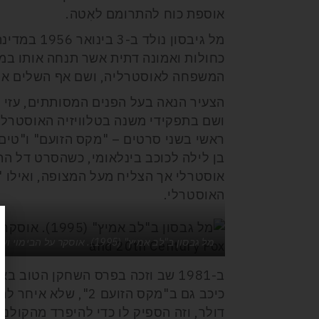
אוספת כוח להתרומם לאִטה.
מל גיבסון נ
כחולות ואמונה דתית אשר תנחה אותו במה
המשפחה לאוסטרליה, ושם אף השלים את 
הצעיר הנאה בעל הפנים המסותתים, עזי 
ראשי בשני סרטים – "מקס הזועם" ו"טים
בן לילה לכוכב בינלאומי, כשהסרט דל ה
אוסטרלי אך הצליח מעל המצופה, ואילו 
האוסטרלי.
מל גבסון ב"לב אמיץ" (1995). אוסקר על הבימוי ועל המשחק. צילום: Paramount Pictures and 20th Century Fox
ב-1981 שב וזכה בפרס השחקן הטו
דולר, וזה הספיק לו כדי להיפרד מהקולנו