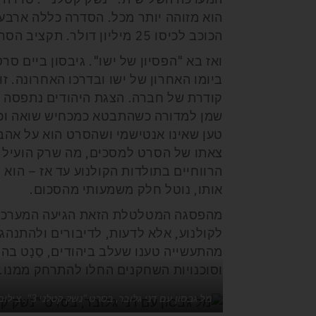
הכוכב לכיסו 25 מיליון דולר. תקציב הסרט היה 140 מיליון דולר, מהגבוהים בהוליווד באותו זמן.
ואז בא "הפסיון של ישו". גיבסון ביים 
ביומו האחרון של ישו ובדרכו האחרונה. ז
קודרת של חברה. הצגת היהודים נתפסה כמ
שמן למדורה כשהתבטא כמכחיש שואה וכמי
טען שאינו אנטישמי ושהסרט הוא על אהבה
צאתו של הסרט למסכים, מה שרק הועיל ל
אותו, נוטל חלק משמעותי מהסכום.
מהפסגה המטלטלת הזאת הגיעה המערכה הר
לקולנוע, אלא לדעות, לדיבורים ולהתנהג
מהתעשייה טענו שעלב ביהודים, סַנָט בה
וסוכנויות השחקנים החלו להתרחק ממנו.
מל גבסון עם דני גלובר, בסרט "נשק קטלני 3". צילום: Warner Bros.