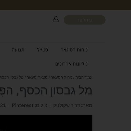
ניוזלטר
ניחוח הסיגאר
סטייל
תנועה
גיליונות אחרונים
עמוד הבית
/
ניחוח הסיגאר
/
סטאר וסיגאר
/ מל גבסון הכסף, 
מל גבסון הכסף, הפֶּ
מאת: דרור שקולניק
צילום: Pinterest
021