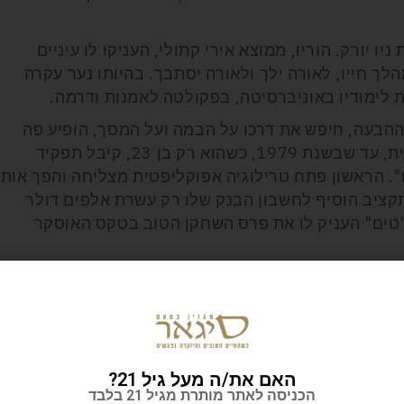
ולד ב-3 בינואר 1956 במדינת ניו יורק. הוריו, ממוצא אירי קתולי, העניקו לו עיניים
לך חייו, לאורה ילך ולאורה יסתבך. בהיותו נער עקרה
לימודיו באוניברסיטה, בפקולטה לאמנות ודרמה.
ההבעה, חיפש את דרכו על הבמה ועל המסך, הופיע פה
ושם בתפקידי משנה בטלוויזיה האוסטרלית, עד שבשנת 1979, כשהוא רק בן 23, קיבל תפקיד
". הראשון פתח טרילוגיה אפוקליפטית מצליחה והפך אותו
תקציב הוסיף לחשבון הבנק שלו רק עשרת אלפים דולר
"טים" העניק לו את פרס השחקן הטוב בטקס האוסקר
ב באוסקר האוסטרלי על משחקו בסרט "גליפולי".באותה שנה
כיכב גם ב"מקס הזועם 2", שלא איחר להגיע בעקבות הצלחת הראשון. כאן זכה לשכר של 100 אלף
האם את/ה מעל גיל 21?
ע האוסטרלי ולשוב לאמריקה מולדתו ולקולנוע ההוליוודי,
הכניסה לאתר מותרת מגיל 21 בלבד