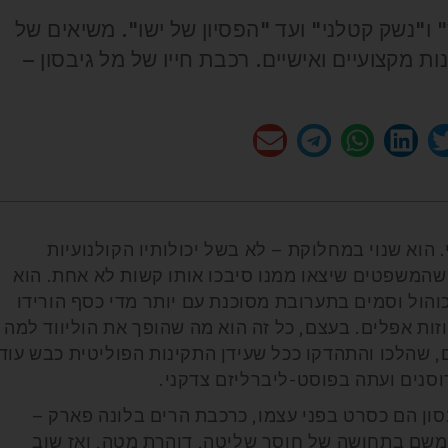
ו"נשק קטלני" ועד "הפסיון של ישו". משיאים של
ת מקצועיים ואישיים. רכבת חייו של מל גיבסון –
 הוא שנוי במחלוקת – לא בשל יכולותיו הקולנועיות
 שהמשפטים שיצאו ממנו סיבכו אותו קשות לא אחת. הוא
והול וסמים בתערובת מסוכנת עם יותר מדי כסף הורידו
ות אפלים. בעצם, כל זה הוא מה שהופך את הוליווד למה
ם, שהלכו והתהדקו ככל שעידן התקינות הפוליטית כבש עוד
סנים ועתה בפוסט-ליברליזם צדקני.
יבסון הם כסרט בפני עצמו, כרכבת הרים בלונה פארק –
משם בתחושה של חוסר שליטה, דוהרת מטה, ואז שוב