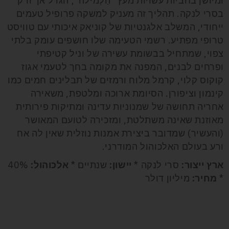
ומיושן בחביות עשויות מעץ "הַלְמילה", הגדל אך ורק
בסרי לנקה. תהליך זה מעניק למשקה פרופיל טעמים
ייחודי, המשלב אלגנטיות של קוניאק איכותי עם טוויסט
טרופי מפתיע. רשמי הטעימה שלו חושפים עומק בלתי
צפוי, שמתחיל בבשומת עשירה של וניל קטיפתי
ופרחים לבנים, המפנה את מקומה בחך לטעמי אגוז
קוקוס קלוי, קרמל מלוח ורמזים של תבלינים חמים כמו
קינמון וציפורן. הסיומת ארוכה ומלטפת, משאירה
אחריה תחושה של שמנוניות עדינה ומתיקות פירותית
מאוזנת שאינה משתלטת, ומזכירה לטועם המאושר
(והעשיר) שמדובר ביצירת אמנות נוזלית שאין לה אח
ורע בעולם האלכוהול המודרני.
ארץ ייצור:
סרי לנקה *
יישון:
שנתיים *
אלכוהול:
40%
*
מחיר:
מיליון דולר