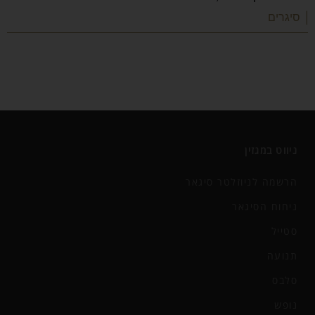
| סיגרים
ניווט במגזין
הרשמה לניוזלטר סיגאר
ניחוח הסיגאר
סטייל
תנועה
סלבס
נופש